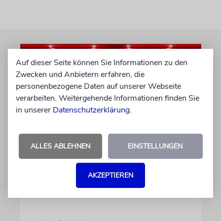
Auf dieser Seite können Sie Informationen zu den
Zwecken und Anbietern erfahren, die
personenbezogene Daten auf unserer Webseite
verarbeiten. Weitergehende Informationen finden Sie
in unserer
Datenschutzerklärung
.
ALLES ABLEHNEN
EINSTELLUNGEN
RE’EH
Segen und Fluch
AKZEPTIEREN
Warum die Tora uns die Wahl lässt – aber
dennoch zum Leben aufruft