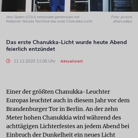
Jens Spahn (CDU) entzündet gemeinsam mit
Foto: picture
Rabbiner Yehuda Teichthal das erste Chanukka-Licht.
alliance/dpa
Das erste Chanukka-Licht wurde heute Abend
feierlich entzündet
11.12.2020 11:06 Uhr
Aktualisiert
Einer der größten Chanukka-Leuchter
Europas leuchtet auch in diesem Jahr vor dem
Brandenburger Tor in Berlin. An der zehn
Meter hohen Chanukkia wird während des
achttägigen Lichterfestes an jedem Abend bei
Einbruch der Dunkelheit ein neues Licht