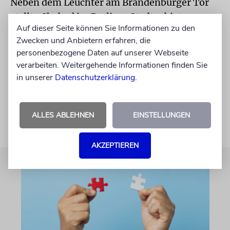
Neben dem Leuchter am Brandenburger Tor
stellte Chabad im Berliner Stadtgebiet 25
Auf dieser Seite können Sie Informationen zu den
weitere Chanukka-Leuchter auf. Wegen der
Zwecken und Anbietern erfahren, die
Corona-Pandemie fand die Feier dieses Jahr
personenbezogene Daten auf unserer Webseite
ohne Publikum statt und wurde auf der
verarbeiten. Weitergehende Informationen finden Sie
Facebook- und Youtube-Seite des
in unserer
Datenschutzerklärung
.
Bildungszentrums live gestreamt.
epd/ja
/
kna
ALLES ABLEHNEN
EINSTELLUNGEN
AKZEPTIEREN