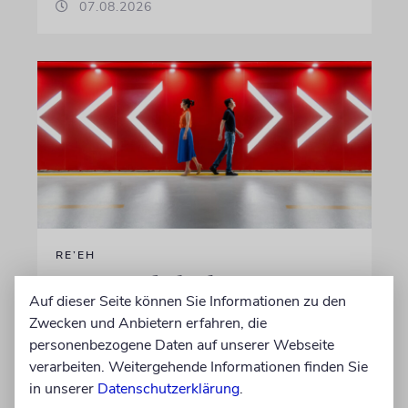
07.08.2026
RE’EH
Segen und Fluch
Auf dieser Seite können Sie Informationen zu den
Warum die Tora uns die Wahl lässt – aber
Zwecken und Anbietern erfahren, die
dennoch zum Leben aufruft
personenbezogene Daten auf unserer Webseite
verarbeiten. Weitergehende Informationen finden Sie
in unserer
Datenschutzerklärung
.
von Jay Schlesinger