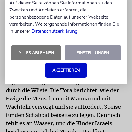
Auf dieser Seite können Sie Informationen zu den
INHALT
Zwecken und Anbietern erfahren, die
Der Wochenabschnitt Beschalach erzählt, wie
personenbezogene Daten auf unserer Webseite
die Kinder Israels auf der Flucht vor dem
verarbeiten. Weitergehende Informationen finden Sie
in unserer
Datenschutzerklärung
.
Pharao und seinen Truppen trockenen Fußes
das Schilfmeer durchquerten. Es öffnete sich
vor ihnen, die Hebräer zogen hindurch, und
ALLES ABLEHNEN
EINSTELLUNGEN
das Meer schloss sich hinter ihnen wieder,
sodass die Soldaten des ägyptischen
AKZEPTIEREN
Herrschers in den Fluten ertranken. Danach
beginnt der eigentliche Weg der Israeliten
durch die Wüste. Die Tora berichtet, wie der
Ewige die Menschen mit Manna und mit
Wachteln versorgt und sie auffordert, Speise
für den Schabbat beiseite zu legen. Dennoch
fehlt es an Wasser, und die Kinder Israels
beschweren sich bei Mosche. Der lässt