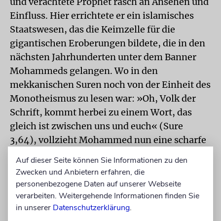
und verachtete Prophet rasch an Ansehen und
Einfluss. Hier errichtete er ein islamisches
Staatswesen, das die Keimzelle für die
gigantischen Eroberungen bildete, die in den
nächsten Jahrhunderten unter dem Banner
Mohammeds gelangen. Wo in den
mekkanischen Suren noch von der Einheit des
Monotheismus zu lesen war: »Oh, Volk der
Schrift, kommt herbei zu einem Wort, das
gleich ist zwischen uns und euch« (Sure
3,64), vollzieht Mohammed nun eine scharfe
Trennung zwischen den drei heiligen Texten
Auf dieser Seite können Sie Informationen zu den
und lässt nur noch den Koran allein als
Zwecken und Anbietern erfahren, die
authentisch gelten.
personenbezogene Daten auf unserer Webseite
verarbeiten. Weitergehende Informationen finden Sie
Er wirft Christen und Juden vor, die
in unserer
Datenschutzerklärung
.
Gottesbotschaft bewusst verfälscht zu haben,