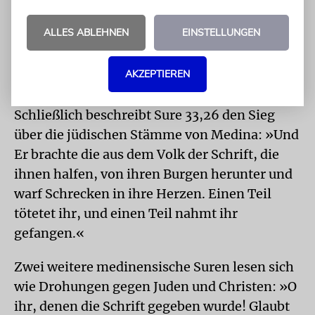
und verwirft damit die Hebräische Bibel und
ALLES ABLEHNEN
EINSTELLUNGEN
das Neue Testament. Außerdem ändert er die
Gebetsrichtung von Jerusalem nach Mekka,
wodurch die Stadt mit ihrem Heiligtum, der
AKZEPTIEREN
Kaaba, zum Zentrum des Islam wurde.
Schließlich beschreibt Sure 33,26 den Sieg
über die jüdischen Stämme von Medina: »Und
Er brachte die aus dem Volk der Schrift, die
ihnen halfen, von ihren Burgen herunter und
warf Schrecken in ihre Herzen. Einen Teil
tötetet ihr, und einen Teil nahmt ihr
gefangen.«
Zwei weitere medinensische Suren lesen sich
wie Drohungen gegen Juden und Christen: »O
ihr, denen die Schrift gegeben wurde! Glaubt