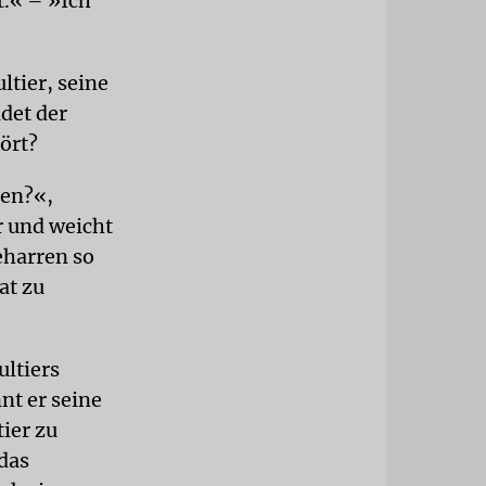
t.« – »Ich
ltier, seine
det der
ört?
gen?«,
r und weicht
eharren so
at zu
ultiers
nt er seine
ier zu
 das