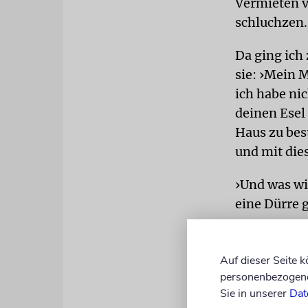
Vermieten ve
schluchzen.
Da ging ich 
sie: ›Mein 
ich habe nic
deinen Esel
Haus zu bes
und mit die
›Und was wi
eine Dürre g
›Wenn der B
gehen und a
Auf dieser Seite 
freizulassen
personenbezogene 
Sie in unserer
Dat
Dann begann