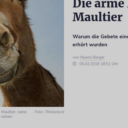
Die arme 
Maultier
Warum die Gebete ein
erhört wurden
von
Noemi Berger
05.02.2018 18:51 Uhr
Maultier, seine
Foto: Thinkstock
 seinen