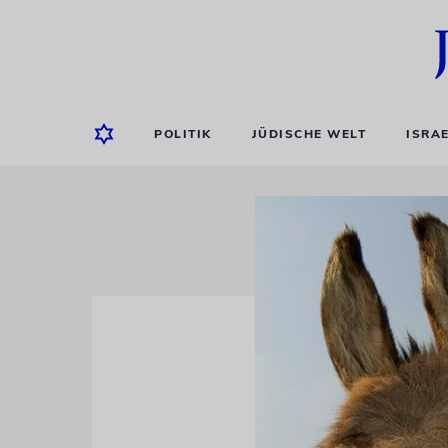
POLITIK
JÜDISCHE WELT
ISRA