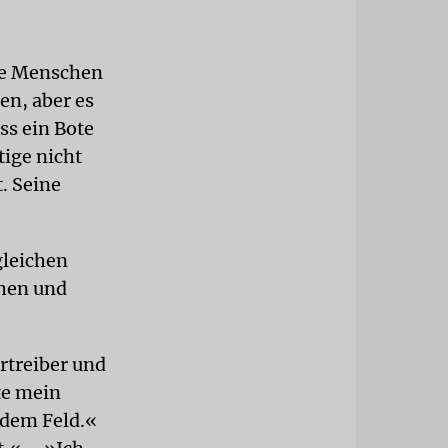
Die Menschen
en, aber es
ss ein Bote
tige nicht
. Seine
gleichen
ehen und
rtreiber und
te mein
f dem Feld.«