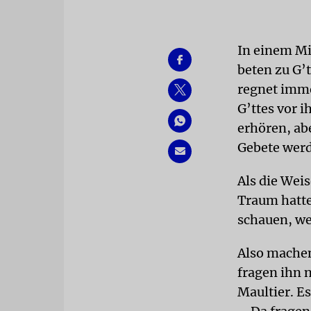
In einem Mi
beten zu G’t
regnet imme
G’ttes vor i
erhören, ab
Gebete werd
Als die Wei
Traum hatte
schauen, we
Also machen
fragen ihn 
Maultier. Es