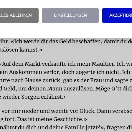
rn. Ich bin entschlossen, alles zu tun.‹«
LLES ABLEHNEN
EINSTELLUNGEN
AKZEPTIER
ufzer setzte der Maultiertreiber seine Geschichte f
ecklichen Not dieser Frau erfuhr, hatte ich Mitleid 
mein Haus ein. «Bleib hier, bis ich vom Markt zurü
 ihr. «Ich werde dir das Geld beschaffen, damit du 
slösen kannst.»
«Auf dem Markt verkaufte ich mein Maultier. Ich wu
ein Auskommen verlor, doch zögerte ich nicht. Ic
rte nach Hause zurück, gab es der Frau und sagte z
d Geld, um deinen Mann auszulösen. Möge G’tt dic
e wieder Sorgen erfährst.‹
l vor mir nieder und weinte vor Glück. Dann verabsc
g fort. Das ist meine Geschichte.»
nährst du dich und deine Familie jetzt?», fragten d