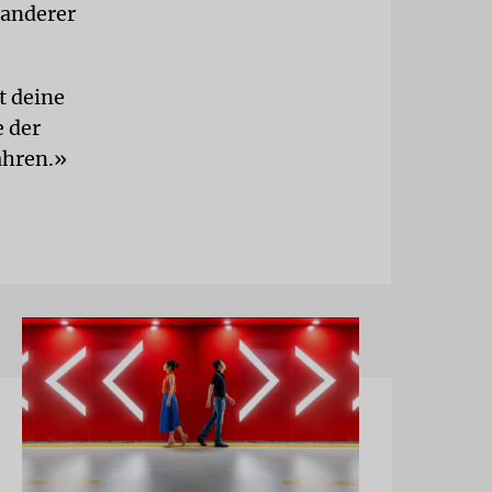
 anderer
t deine
e der
ahren.»