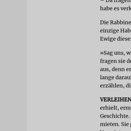
– Da fragen
habe es ver
Die Rabbine
einzige Hab
Ewige diese
»Sag uns, w
fragen sie 
aus, denn e
lange darauf
erzählen, di
VERLEIHE
erhielt, er
Geschichte.
mieten. Sie 