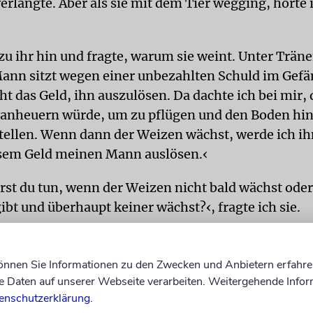
rlangte. Aber als sie mit dem Tier wegging, hörte i
zu ihr hin und fragte, warum sie weint. Unter Trän
Mann sitzt wegen einer un­bezahlten Schuld im Gefä
ht das Geld, ihn auszulösen. Da dachte ich bei mir, 
 anheuern würde, um zu pflügen und den Boden hi
tellen. Wenn dann der Weizen wächst, werde ich i
sem Geld meinen Mann auslösen.‹
rst du tun, wenn der Weizen nicht bald wächst ode
ibt und überhaupt keiner wächst?‹, fragte ich sie.
oden nichts hervorbringt, werde ich zum Gefängni
lles aufbieten, um ihn davon zu überzeugen, mei
können Sie Informationen zu den Zwecken und Anbietern erfahre
‹, antwortete sie.
Daten auf unserer Webseite verarbeiten. Weitergehende Infor
enschutzerklärung
.
 sie zu schluchzen. ›Mein Mann ist im Gefängnis,