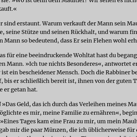
 sie: »Wo ist denn dein Maultier? Wir sehen es nich
kauft.«
r sind erstaunt. Warum verkauft der Mann sein Mau
e, seine Stütze und seinen Rückhalt, und warum fin
n Mann so bedeutend, dass Er sein Flehen wohl erh
as für eine beeindruckende Wohltat hast du began
den Mann. »Ich tue nichts Besonderes«, antwortet e
r ist ein bescheidener Mensch. Doch die Rabbiner b
, bis er schließlich bereit ist, ihnen von der guten T
e er getan hat.
N
»Das Geld, das ich durch das Verleihen meines Ma
möglichte es mir, meine Familie zu ernähren«, begin
 »Eines Tages kam eine Frau zu mir, um mein Mault
gab mir die paar Münzen, die ich üblicherweise für