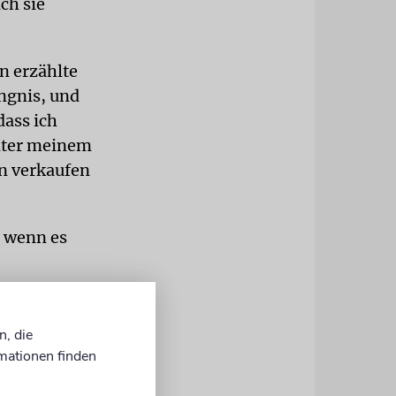
ch sie
en erzählte
ngnis, und
dass ich
nter meinem
hn verkaufen
r wenn es
swärter
nen Ehemann
n, die
mationen finden
 meine