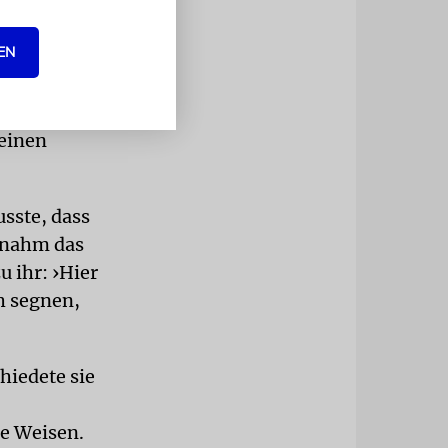
EN
ort. »Als ich
mit ihr und
ckkomme»,
deinen
sste, dass
h nahm das
u ihr: ›Hier
h segnen,
hiedete sie
ie Weisen.