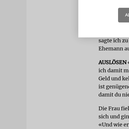
Kinder hunge
A
Mit einem Se
von der schr
lud sie in 
sagte ich zu
Ehemann au
AUSLÖSEN
ich damit m
Geld und keh
ist genügen
damit du ni
Die Frau fie
sich und gin
«Und wie er