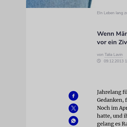
EIn Leben lang
Wenn Männ
vor ein Ziv
von
Talia Lavin
09.12.2013 1
Jahrelang fü
Gedanken, f
Noch im Apr
hatte, und 
gelang es Ra