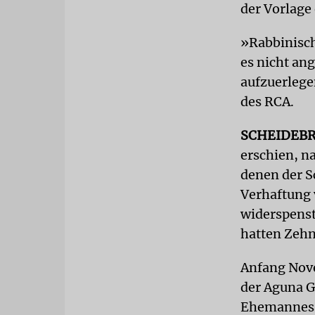
der Vorlage
»Rabbinisch
es nicht ang
aufzuerlege
des RCA.
SCHEIDEBR
erschien, n
denen der S
Verhaftung 
widerspenst
hatten Zehn
Anfang Nove
der Aguna G
Ehemannes h