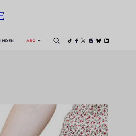
ABO
INDEN