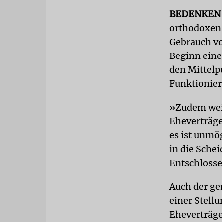
BEDENKEN
orthodoxen 
Gebrauch vo
Beginn einer
den Mittelpu
Funktionier
»Zudem weiß
Eheverträge
es ist unmö
in die Sche
Entschlosse
Auch der ge
einer Stell
Eheverträge