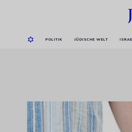
POLITIK
JÜDISCHE WELT
ISRA