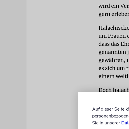
wird ein Ver
gern erlebe
Halachische
um Frauen d
dass das Eh
genannten j
gewähren, m
es sich um 
einem weltl
Doch halach
beworben wu
– weil viele
Auf dieser Seite 
personenbezogene 
EINSCHÄT
Sie in unserer
Dat
brauchen, s