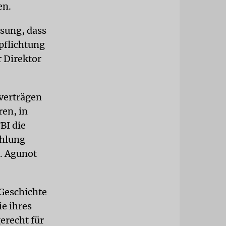
en.
ssung, dass
rpflichtung
r Direktor
verträgen
en, in
BI die
ahlung
. Agunot
 Geschichte
e ihres
erecht für