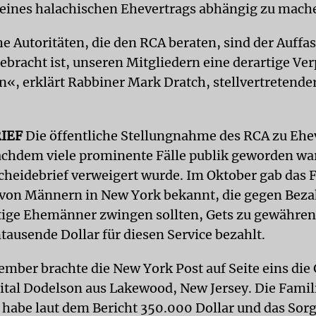
 eines halachischen Ehevertrags abhängig zu mach
e Autoritäten, die den RCA beraten, sind der Auffa
ebracht ist, unseren Mitgliedern eine derartige Ve
n«, erklärt Rabbiner Mark Dratch, stellvertretende
IEF
Die öffentliche Stellungnahme des RCA zu Ehe
achdem viele prominente Fälle publik geworden war
cheidebrief verweigert wurde. Im Oktober gab das F
von Männern in New York bekannt, die gegen Bez
ige Ehemänner zwingen sollten, Gets zu gewähren
tausende Dollar für diesen Service bezahlt.
mber brachte die New York Post auf Seite eins die
ital Dodelson aus Lakewood, New Jersey. Die Famili
abe laut dem Bericht 350.000 Dollar und das Sorg