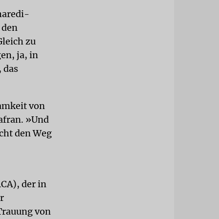
haredi-
h den
leich zu
en, ja, in
, das
samkeit von
afran. »Und
icht den Weg
CA), der in
r
 Trauung von