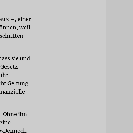
au« –, einer
können, weil
schriften
dass sie und
 Gesetz
ihr
cht Geltung
inanzielle
e. Ohne ihn
eine
. »Dennoch