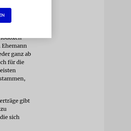
 der
h eigenen
EN
rthodoxen
em Ehemann
eder ganz ab
ch für die
meisten
 stammen,
erträge gibt
 zu
die sich