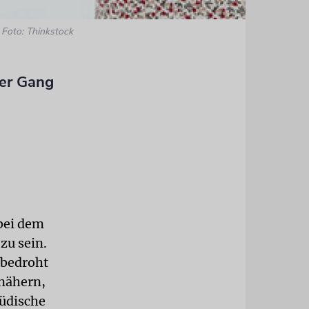
Foto: Thinkstock
der Gang
 bei dem
zu sein.
 bedroht
 nähern,
jüdische