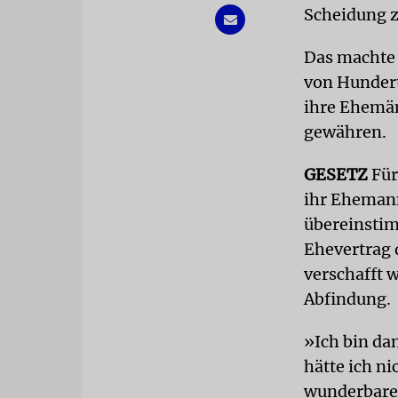
Scheidung z
Das machte 
von Hundert
ihre Ehemän
gewähren.
GESETZ
Für
ihr Ehemann
übereinstim
Ehevertrag 
verschafft w
Abfindung.
»Ich bin da
hätte ich n
wunderbare 