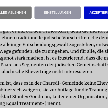
ben«, sagt Rabbiner Jeremy Stern, Geschäftsführer
n for the Resolution of Agunot (ORA), die sich nac
LLES ABLEHNEN
EINSTELLUNGEN
AKZEPTIER
 mehr als 150 Agunot-Fällen im Jahr befasst.
 gibt es nur bei den Orthodoxen, denn die nichto
lehnen traditionelle jüdische Vorschriften, die d
ie alleinige Entscheidungsgewalt zugestehen, entw
Wege gefunden, sie zu umgehen. Und für alle, die si
gunot stark machen, ist es frustrierend, dass die 
 Paare aus Segmenten der jüdischen Gemeinschaft
 halachische Eheverträge nicht interessieren.
m ist, dass es in der Charedi-Gemeinde keine Ehev
biner sich weigern, sie zur Auflage für die Trauung
klärt Stanley Goodman, Leiter einer Organisation, 
ng Equal Treatment«) nennt.