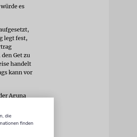
h würde es
aufgesetzt,
 legt fest,
rtrag
 den Get zu
ise handelt
ags kann vor
 der Aguna
ehen werden
n, die
mationen finden
ten
ie einen