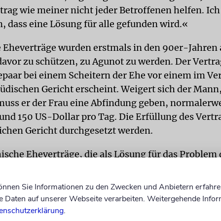
trag wie meiner nicht jeder Betroffenen helfen. Ic
n, dass eine Lösung für alle gefunden wird.«
 Eheverträge wurden erstmals in den 90er-Jahren 
avor zu schützen, zu Agunot zu werden. Der Vertrag
epaar bei einem Scheitern der Ehe vor einem im Ve
üdischen Gericht erscheint. Weigert sich der Mann,
uss er der Frau eine Abfindung geben, normalerwe
rund 150 US-Dollar pro Tag. Die Erfüllung des Vertr
ichen Gericht durchgesetzt werden.
ische Eheverträge, die als Lösung für das Problem
rden, können mitnichten als Allheilmittel anges
 nicht willens sind, sie überhaupt erst zu schließen.
können Sie Informationen zu den Zwecken und Anbietern erfahre
Daten auf unserer Webseite verarbeiten. Weitergehende Infor
ZUNG
»Diejenigen Frauen, die den Vertrag am ehes
enschutzerklärung
.
ind diejenigen, die aller Wahrscheinlichkeit nach n