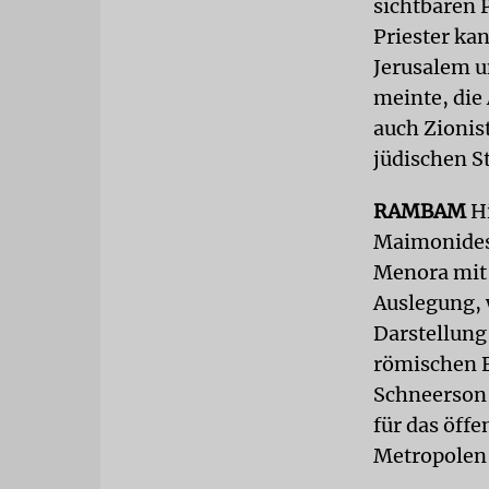
sichtbaren 
Priester ka
Jerusalem u
meinte, die
auch Zionis
jüdischen S
RAMBAM
H
Maimonides)
Menora mit 
Auslegung, 
Darstellung
römischen Ei
Schneerson,
für das öff
Metropolen 