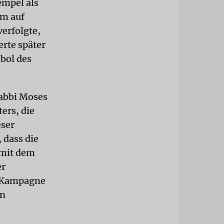
empel als
rm auf
erfolgte,
erte später
bol des
Rabbi Moses
ers, die
eser
 dass die
 mit dem
er
ie Kampagne
en