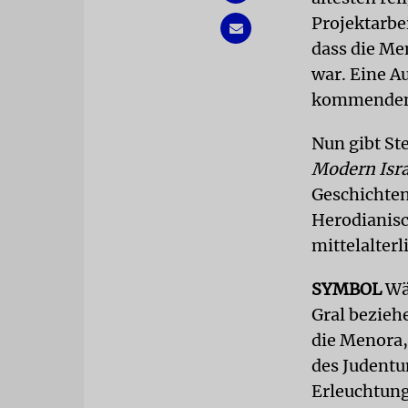
Projektarbe
dass die Me
war. Eine A
kommenden 
Nun gibt St
Modern Isra
Geschichten
Herodianisc
mittelalter
SYMBOL
Wä
Gral bezieh
die Menora,
des Judentu
Erleuchtung 