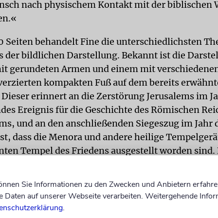
sch nach physischem Kontakt mit der biblischen W
en.«
0 Seiten behandelt Fine die unterschiedlichsten T
 der bildlichen Darstellung. Bekannt ist die Darste
it gerundeten Armen und einem mit verschiedenen
erzierten kompakten Fuß auf dem bereits erwähn
 Dieser erinnert an die Zerstörung Jerusalems im Ja
des Ereignis für die Geschichte des Römischen Rei
ms, und an den anschließenden Siegeszug im Jahr 
 ist, dass die Menora und andere heilige Tempelger
ten Tempel des Friedens ausgestellt worden sind. 
ßbrand im Jahr 192 dort vieles zerstörte. Auch den
können Sie Informationen zu den Zwecken und Anbietern erfahre
le Legenden, denen zufolge die Menora vielleicht vo
Daten auf unserer Webseite verarbeiten. Weitergehende Infor
twendet wurde, eventuell per Schiff ins südfranzö
enschutzerklärung
.
 gelangte, ins damalige Konstantinopel gebracht 