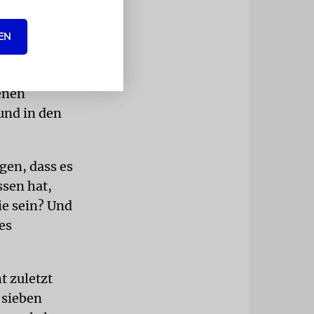
r sich in
os ist weit
EN
 Fantasie«
rusalemer
enen
und in den
gen, dass es
ssen hat,
ie sein? Und
es
 zuletzt
 sieben