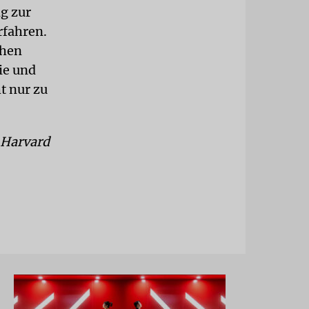
ng zur
rfahren.
chen
ie und
t nur zu
 Harvard