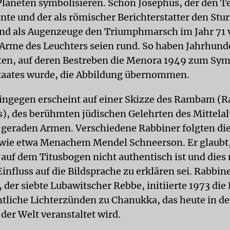
Planeten symbolisieren. Schon Josephus, der den T
nnte und der als römischer Berichterstatter den Stu
nd als Augenzeuge den Triumphmarsch im Jahr 71 v
 Arme des Leuchters seien rund. So haben Jahrhund
ten, auf deren Bestreben die Menora 1949 zum Sym
taates wurde, die Abbildung übernommen.
ingegen erscheint auf einer Skizze des Rambam (
, des berühmten jüdischen Gelehrten des Mittelalt
geraden Armen. Verschiedene Rabbiner folgten di
wie etwa Menachem Mendel Schneerson. Er glaubt,
 auf dem Titusbogen nicht authentisch ist und dies
nfluss auf die Bildsprache zu erklären sei. Rabbin
 der siebte Lubawitscher Rebbe, initiierte 1973 d
entliche Lichterzünden zu Chanukka, das heute in d
der Welt veranstaltet wird.