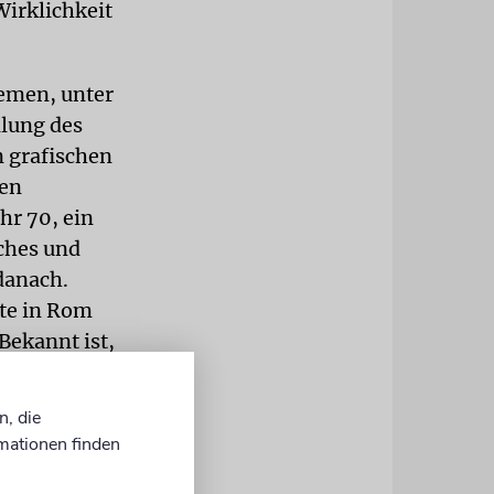
irklichkeit
hemen, unter
llung des
 grafischen
ten
hr 70, ein
ches und
danach.
äte in Rom
Bekannt ist,
 Leuchter?
n, die
n den
mationen finden
sische
wurde,