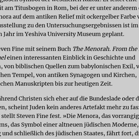
it am Titusbogen in Rom, bei der er unter anderem
nora auf dem antiken Relief mit ockergelber Farbe
usstellung zu den Untersuchungsergebnissen ist im
Jahr im Yeshiva University Museum geplant.
even Fine mit seinem Buch
The Menorah. From the B
el
einen interessanten Einblick in Geschichte und
, von biblischen Quellen zum babylonischen Exil,
hen Tempel, von antiken Synagogen und Kirchen,
lichen Manuskripten bis zur heutigen Zeit.
hrend Christen sich eher auf die Bundeslade oder 
en, scheint Juden kein anderes Artefakt mehr zu fas
 stellt Steven Fine fest. »Die Menora, das vorrang
ms, das Symbol einer altneuen jüdischen Moderne,
und schließlich des jüdischen Staates, fährt fort, d