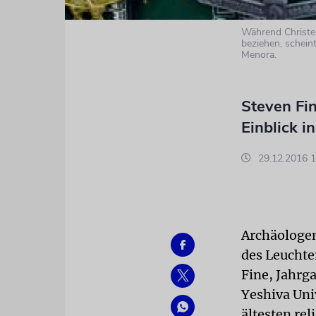
Während Christen
beziehen, scheint
Menora.
Steven Fin
Einblick i
29.12.2016 1
Archäologen
des Leuchte
Fine, Jahrg
Yeshiva Uni
ältesten rel