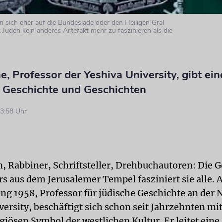
 sich eher auf die Bundeslade oder den Heiligen Gral
 Juden kein anderes Artefakt mehr zu faszinieren als die
e, Professor der Yeshiva University, gibt ei
n Geschichte und Geschichten
3:58 Uhr
, Rabbiner, Schriftsteller, Drehbuchautoren: Die 
rs aus dem Jerusalemer Tempel fasziniert sie alle. 
ang 1958, Professor für jüdische Geschichte an der
versity, beschäftigt sich schon seit Jahrzehnten mi
igiösen Symbol der westlichen Kultur. Er leitet eine