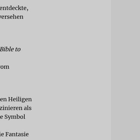
 entdeckte,
 versehen
ible to
 vom
den Heiligen
zinieren als
ige Symbol
ie Fantasie