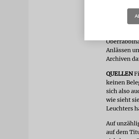
möglicherwe
den Archivr
A
verbreitet.
ist, bewegte
Oberrabbina
Anlässen um
Archiven da
QUELLEN
Fi
keinen Beleg
sich also au
wie sieht si
Leuchters h
Auf unzähli
auf dem Tit