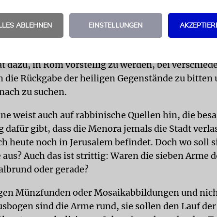
ise heute auf dem Grund des Flusses Tiber liegt ode
äumen des Vatikans befindet. Vatikan – dieser Myth
LLES ABLEHNEN
EINSTELLUNGEN
AKZEPTIER
 Was nach Steven Fines Meinung eher eine »fromme
 zuletzt sogar die israelische Regierung und das Je
t dazu, in Rom vorstellig zu werden, bei verschied
 die Rückgabe der heiligen Gegenstände zu bitten 
nach zu suchen.
ne weist auch auf rabbinische Quellen hin, die besa
 dafür gibt, dass die Menora jemals die Stadt verla
ch heute noch in Jerusalem befindet. Doch wo soll s
e aus? Auch das ist strittig: Waren die sieben Arme d
albrund oder gerade?
gen Münzfunden oder Mosaikabbildungen und nicht
usbogen sind die Arme rund, sie sollen den Lauf der