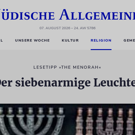
07. AUGUST 2026
– 24. AW 5786
EL
UNSERE WOCHE
KULTUR
RELIGION
GEME
LESETIPP »THE MENORAH«
er siebenarmige Leucht