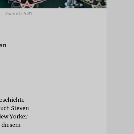
Foto: Flash 90
nen
Geschichte
Auch Steven
 New Yorker
t diesem