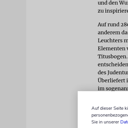
und den Wun
zu inspirier
Auf rund 28
anderem das
Leuchters m
Elementen v
Titusbogen.
entscheiden
des Judentu
Überliefert
im sogenann
dass ein Gro
Auf dieser Seite 
Es gibt vie
personenbezogene 
Vandalen en
Sie in unserer
Dat
Carcassonne