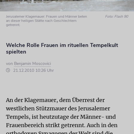
Jerusalemer Klagemauer: Frauen und Männer beten
Foto: Flash 90
an dieser heiligen Stätte nach Geschlechtern
getrennt.
Welche Rolle Frauen im rituellen Tempelkult
spielten
von
Benjamin Moscovici
21.12.2010 10:26 Uhr
An der Klagemauer, dem Überrest der
westlichen Stützmauer des Jerusalemer
Tempels, ist heutzutage der Männer- und
Frauenbereich strikt getrennt. Auch in den
orthodoxen Synagogen der Welt sind die