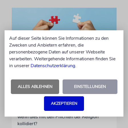
Auf dieser Seite können Sie Informationen zu den
Zwecken und Anbietern erfahren, die
personenbezogene Daten auf unserer Webseite
verarbeiten. Weitergehende Informationen finden Sie
in unserer
Datenschutzerklärung
.
»DINA DE MALCHUTA DINA«
Gottes Gebot oder Staates
Gesetz?
ALLES ABLEHNEN
EINSTELLUNGEN
Ein talmudisches Prinzip besagt, dass sich
fromme Juden auch an das Gesetz ihres
AKZEPTIEREN
Landes halten müssen. Doch was geschieht,
wenn dies mit den Pflichten der Religion
kollidiert?