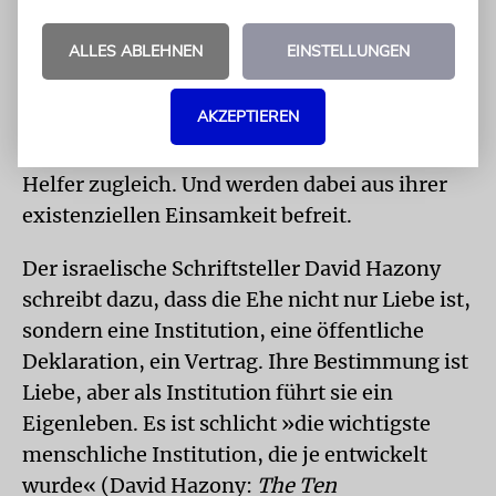
In ihr wiederholt sich in jedem einzelnen Fall,
ALLES ABLEHNEN
EINSTELLUNGEN
was bereits in der Schöpfungsgeschichte
anklingt: Mann und Frau verbinden sich zu
AKZEPTIEREN
einem Fleisch. Ergänzen und vervollständigen
sich gegenseitig. Sind sich Gegenpart und
Helfer zugleich. Und werden dabei aus ihrer
existenziellen Einsamkeit befreit.
Der israelische Schriftsteller David Hazony
schreibt dazu, dass die Ehe nicht nur Liebe ist,
sondern eine Institution, eine öffentliche
Deklaration, ein Vertrag. Ihre Bestimmung ist
Liebe, aber als Institution führt sie ein
Eigenleben. Es ist schlicht »die wichtigste
menschliche Institution, die je entwickelt
wurde« (David Hazony:
The Ten