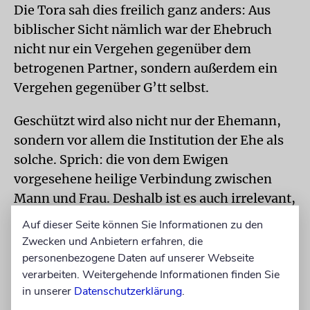
Die Tora sah dies freilich ganz anders: Aus
biblischer Sicht nämlich war der Ehebruch
nicht nur ein Vergehen gegenüber dem
betrogenen Partner, sondern außerdem ein
Vergehen gegenüber G’tt selbst.
Geschützt wird also nicht nur der Ehemann,
sondern vor allem die Institution der Ehe als
solche. Sprich: die von dem Ewigen
vorgesehene heilige Verbindung zwischen
Mann und Frau. Deshalb ist es auch irrelevant,
ob ein Partner von dem Ehebruch erfährt oder
Auf dieser Seite können Sie Informationen zu den
nicht. Und es ist genauso irrelevant, ob er
Zwecken und Anbietern erfahren, die
vorher einwilligt oder ihn später verzeiht.
personenbezogene Daten auf unserer Webseite
verarbeiten. Weitergehende Informationen finden Sie
Denn was in jedem Fall Schaden nimmt, ist
in unserer
Datenschutzerklärung
.
die Ehe als Institution.