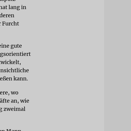
at lang in
nderen
r Furcht
eine gute
gsorientiert
twickelt,
ensichtliche
ießen kann.
dere, wo
äfte an, wie
nig zweimal
.