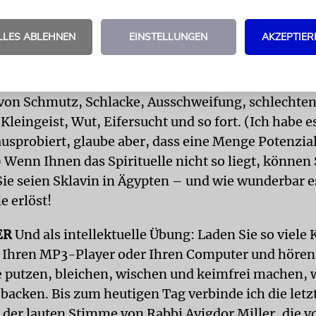
Pessach« nervös machen.
LLES ABLEHNEN
EINSTELLUNGEN
AKZEPTIER
spirituelle Übung: Nutzen Sie das Großreinemachen
r für spirituelle Betätigungen. Wenn Sie den Kühls
er eine Schublade säubern, stellen Sie sich vor, S
 von Schmutz, Schlacke, Ausschweifung, schlechte
leingeist, Wut, Eifersucht und so fort. (Ich habe es
usprobiert, glaube aber, dass eine Menge Potenzial
) Wenn Ihnen das Spirituelle nicht so liegt, können 
Sie seien Sklavin in Ägypten – und wie wunderbar e
e erlöst!
ER
Und als intellektuelle Übung: Laden Sie so viele 
 Ihren MP3-Player oder Ihren Computer und hören 
 putzen, bleichen, wischen und keimfrei machen, 
backen. Bis zum heutigen Tag verbinde ich die letz
 der lauten Stimme von Rabbi Avigdor Miller, die 