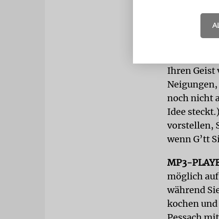
wohl über 
A
Putzen als 
als Metaphe
schrubben od
Ihren Geist
Neigungen, K
noch nicht a
Idee steckt.
vorstellen, 
wenn G’tt Si
MP3-PLAY
möglich auf
während Sie
kochen und 
Pessach mit