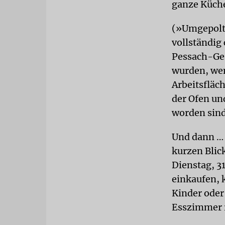
ganze Küche
(»Umgepolt«
vollständig
Pessach-Ges
wurden, wen
Arbeitsfläc
der Ofen un
worden sind
Und dann … 
kurzen Blic
Dienstag, 3
einkaufen, 
Kinder ode
Esszimmer 