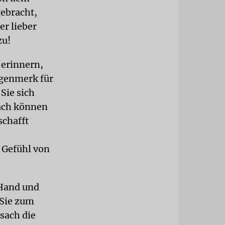
gebracht,
r lieber
zu!
 erinnern,
ugenmerk für
Sie sich
sach können
schafft
n Gefühl von
Hand und
 Sie zum
sach die