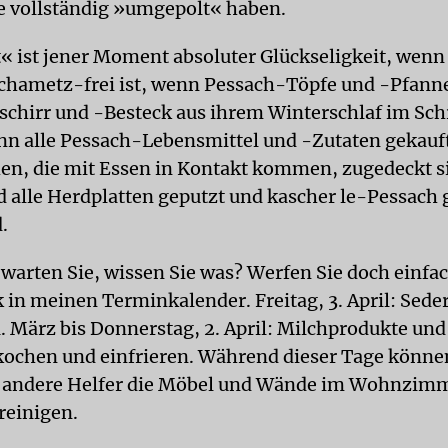
 vollständig »umgepolt« haben.
 ist jener Moment absoluter Glückseligkeit, wenn
 chametz-frei ist, wenn Pessach-Töpfe und -Pfann
chirr und -Besteck aus ihrem Winterschlaf im Sch
n alle Pessach-Lebensmittel und -Zutaten gekauft
hen, die mit Essen in Kontakt kommen, zugedeckt 
d alle Herdplatten geputzt und kascher le-Pessach
.
warten Sie, wissen Sie was? Werfen Sie doch einfa
k in meinen Terminkalender. Freitag, 3. April: Sede
1. März bis Donnerstag, 2. April: Milchprodukte u
kochen und einfrieren. Während dieser Tage könne
r andere Helfer die Möbel und Wände im Wohnzim
reinigen.