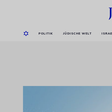
POLITIK
JÜDISCHE WELT
ISRA