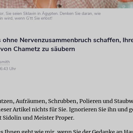
vor, Sie seien Sklavin in Ägypten. Denken Sie daran, wie
n wird, wenn G’tt Sie erlöst!
s ohne Nervenzusammenbruch schaffen, Ihr
von Chametz zu säubern
smith
6:43 Uhr
tzen, Aufräumen, Schrubben, Polieren und Staub
dieser Artikel nichts für Sie. Ignorieren Sie ihn und 
t Sidolin und Meister Proper.
s Ihnen geht wie mir, wenn Sie der Gedanke an Ha