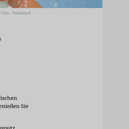
Foto: Thinkstock
e
wischen
genießen Sie
usputz