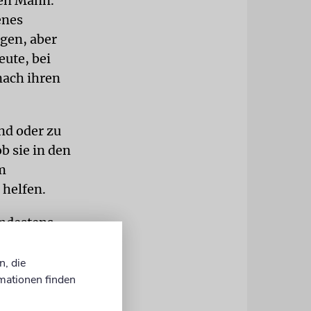
ren Mann.
enes
gen, aber
eute, bei
nach ihren
nd oder zu
b sie in den
m
 helfen.
indestens
s mit Putzen
ra-Kurs,
n, die
mationen finden
gefühle.
verreisen