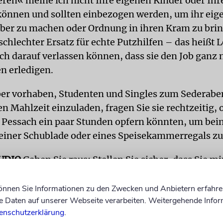
eren« meine ich nicht Ihre eigenen Kinder oder Ih
können und sollten einbezogen werden, um ihr eig
er zu machen oder Ordnung in ihren Kram zu brin
 schlechter Ersatz für echte Putzhilfen – das heißt L
ich darauf verlassen können, dass sie den Job ganz 
n erledigen.
er vorhaben, Studenten und Singles zum Sederabe
n Mahlzeit einzuladen, fragen Sie sie rechtzeitig, o
Pessach ein paar Stunden opfern könnten, um bei
iner Schublade oder eines Speisekammerregals zu
UDIO
Gehen Sie raus: Stellen Sie sicher, dass Sie m
Tag das Haus verlassen, um etwas zu tun, das nicht
 Gehen Sie ins Fitnessstudio, besuchen Sie einen To
können Sie Informationen zu den Zwecken und Anbietern erfahre
Daten auf unserer Webseite verarbeiten. Weitergehende Infor
 eine Freundin zum Kaffee. All das ganz ohne Schuld
enschutzerklärung
.
sich bloß nicht von Bemerkungen wie: »Ach so, Sie 