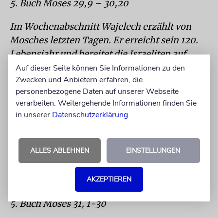
5. Buch Moses 29,9 – 30,20
Im Wochenabschnitt Wajelech erzählt von
Mosches letzten Tagen. Er erreicht sein 120.
Lebensjahr und bereitet die Israeliten auf
seinen baldigen Tod vor. Er verkündet, dass
Auf dieser Seite können Sie Informationen zu den
Zwecken und Anbietern erfahren, die
Jehoschua sein Nachfolger sein wird. Die
personenbezogene Daten auf unserer Webseite
Parascha erwähnt eine weitere Mizwa: In
verarbeiten. Weitergehende Informationen finden Sie
jedem siebten Jahr sollen sich alle Männer,
in unserer
Datenschutzerklärung
.
Frauen und Kinder im Tempel in Jeruslaem
versammeln, um aus dem Mund des Königs
Teile aus der Tora zu hören. Mosche
ALLES ABLEHNEN
EINSTELLUNGEN
unterrichtet die Ältesten und die Priester von
der Wichtigkeit der Toralesung und warnt sie
AKZEPTIEREN
erneut vor Götzendienst.
5. Buch Moses 31, 1-30