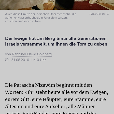
Auch diese Bräute der indischen Bnei Menasche, die
Foto: Flash 90
auf einer Massenhochzeit in Jerusalem tanzen,
erhielten am Sinai die Tora.
Der Ewige hat am Berg Sinai alle Generationen
Israels versammelt, um ihnen die Tora zu geben
von
Rabbiner David Goldberg
31.08.2010 11:10 Uhr
Die Parascha Nizawim beginnt mit den
Worten: »Ihr steht heute alle vor dem Ewigen,
eurem G’tt, eure Häupter, eure Stämme, eure
Ältesten und eure Aufseher, alle Männer
Israels. Eure Kinder, eure Frauen und der