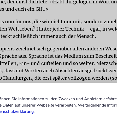
e, der einst dichtete: »Habt ihr gelogen in Wort un
es und euch ein Gift.«
as nun für uns, die wir nicht nur mit, sondern zu
alen Welt leben? Hinter jeder Technik – egal, in w
 steckt schließlich immer auch der Mensch.
piens zeichnet sich gegenüber allen anderen Wes
Sprache aus. Sprache ist das Medium zum Beschrei
tteilen, Ein- und Aufteilen und so weiter. Nietzsch
, dass mit Worten auch Absichten ausgedrückt we
o Handlungen, die erst später vollzogen werden (so
t, so Nietzsche, wird durch das Wort nicht wie son
as Vorhandenes artikuliert, sondern etwas geschaf
können Sie Informationen zu den Zwecken und Anbietern erfahre
 vollendet würde. Ein Schöpfungsakt also. Wie in d
Daten auf unserer Webseite verarbeiten. Weitergehende Infor
enschutzerklärung
.
eschichte wird dabei aus Nichts oder bestenfalls 