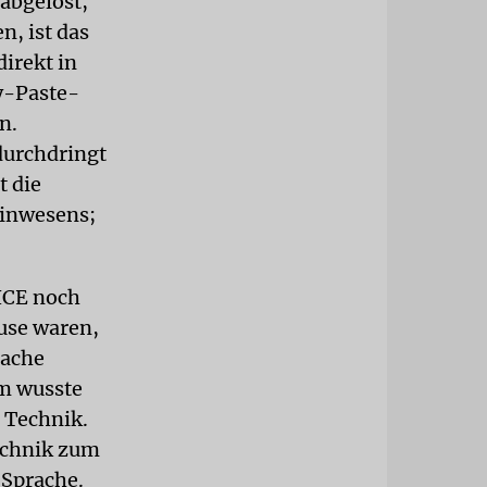
 abgelöst,
n, ist das
direkt in
y-Paste-
n.
durchdringt
t die
einwesens;
ICE noch
ause waren,
rache
m wusste
r Technik.
echnik zum
 Sprache.