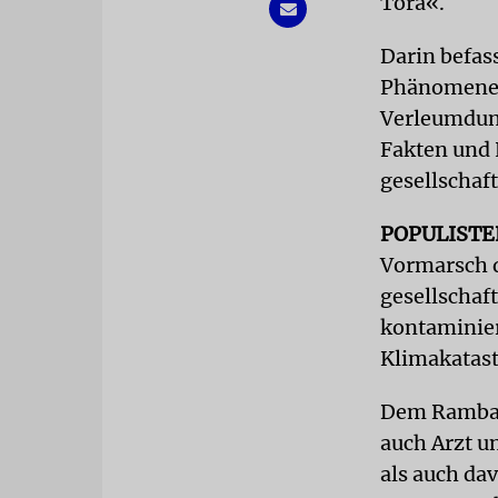
Tora«.
Darin befas
Phänomenen,
Verleumdung
Fakten und 
gesellschaf
POPULIST
Vormarsch d
gesellschaf
kontaminiert
Klimakatastr
Dem Rambam 
auch Arzt u
als auch da