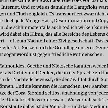
Nicht die schnellen ICEs haben die Loks von damals
 Internet. Und so wie es damals die Dampfloks ware
en und Fluch zugleich. Es transportiert zwar nicht 
er doch jede Menge Hass, Desinformation und Cop
n, die schlimmstenfalls auch tödlich wirken könne
wird dabei ein Klima, das alle Bereiche des Lebens 
t – oft zum Nachteil einer Zivilgesellschaft. Das is
ziviler Art. Sie zerstört die Grundlage unseres Gem
iht sogar Mordlust gegen friedliche Mitmenschen.
aimonides, Goethe und Nietzsche kannten weder 
ber als Dichter und Denker, die in der Sprache zu H
ch der Nachteile bewusst, die der Zivilität durch Sp
können. Und sie kannten die Menschen. Der Ramba
ze der Tora. Sie sind zeitlos, unabhängig von jede
der Umkehrschluss interessant: Wie verhält sich T
 Konstante dabei ist der Mensch – und das Medium