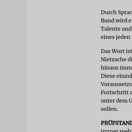
Durch Sprac
Bund wird e
Talente und
eines jeden
Das Wort is
Nietzsche d
hinaus imme
Diese einzuh
Voraussetzun
Fortschritt
unter dem G
sollen.
PRÜFSTAN
immer mehr 