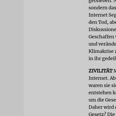
geblieben. 
sondern das
Internet Seg
den Tod, ab
Diskussione
Geschaffen 
und veränder
Klimakrise 
in ihr gede
ZIVILITÄT
M
Internet. A
waren sie si
entstehen 
um die Geset
Daher wird 
Gesetz? Die