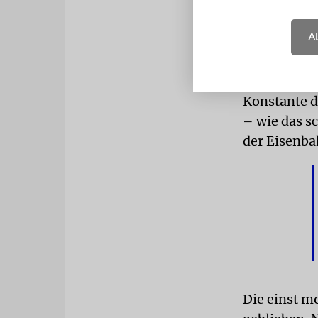
Ordnung ges
Grenzen und
A
bis zu men
Auch Hass z
Konstante d
– wie das s
der Eisenba
Die einst m