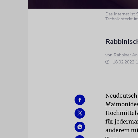
Das Internet ist
Technik steckt 
Rabbinisc
von
Rabbiner An
18.02.2022 1
Neudeutsch 
Maimonides
Hochmittela
für jederma
anderem mit