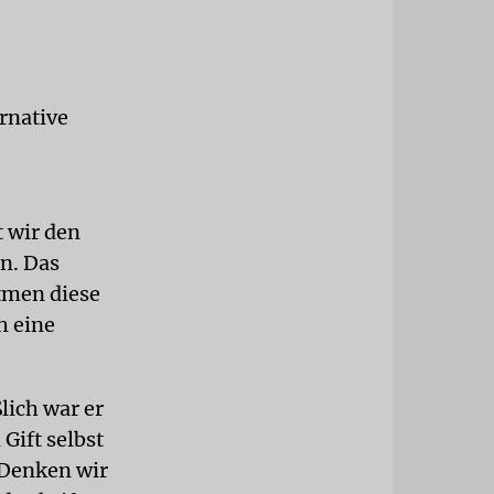
rnative
t wir den
n. Das
atmen diese
h eine
lich war er
Gift selbst
 Denken wir