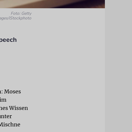
Foto: Getty
ages/iStockphoto
Speech
n: Moses
 im
ches Wissen
unter
»Mischne