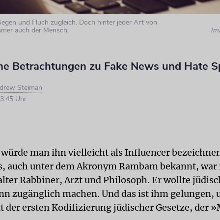
 Segen und Fluch zugleich. Doch hinter jeder Art von
immer auch der Mensch.
Im
he Betrachtungen zu Fake News und Hate 
drew Steiman
3:45 Uhr
würde man ihn vielleicht als Influencer bezeichne
, auch unter dem Akronym Rambam bekannt, war
lter Rabbiner, Arzt und Philosoph. Er wollte jüdis
nn zugänglich machen. Und das ist ihm gelungen, 
 der ersten Kodifizierung jüdischer Gesetze, der 