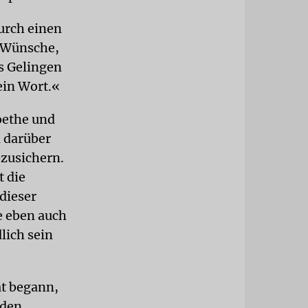
urch einen
, Wünsche,
s Gelingen
ein Wort.«
oethe und
m darüber
zusichern.
t die
 dieser
e eben auch
lich sein
ät begann,
 den