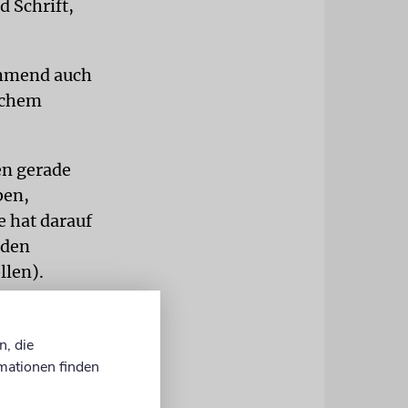
d Schrift,
nehmend auch
elchem
en gerade
ben,
e hat darauf
rden
llen).
st mit
fen, was in
n, die
er
mationen finden
aus Chaos