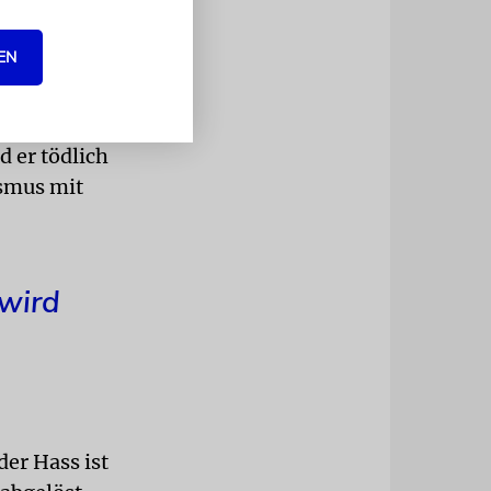
keiten und
n Instinkten
EN
it eine
 er tödlich
ismus mit
 wird
er Hass ist