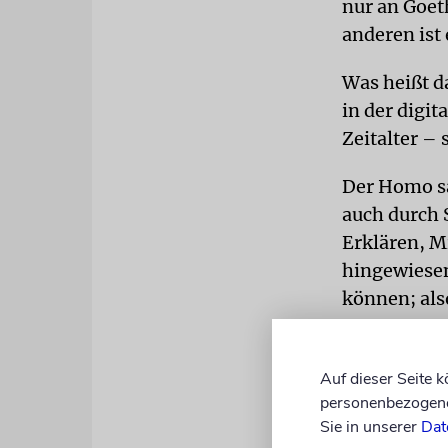
nur an Goeth
anderen ist 
Was heißt d
in der digit
Zeitalter –
Der Homo sa
auch durch 
Erklären, Mi
hingewiesen
können; als
CHAOS
Dami
Sprache etw
Auf dieser Seite 
der Zukunft
personenbezogene 
Sie in unserer
Dat
Schöpfungsg