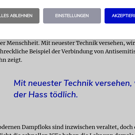
chaffen. Das Chaos bestünde aus unseren Möglich
 aus allem, was dazwischen ist – von animalische
LLES ABLEHNEN
EINSTELLUNGEN
AKZEPTIER
schlichen Trieben, Wünschen und Emotionen.
ählt dazu. Er ist eine menschliche Emotion und dam
er Menschheit. Mit neuester Technik versehen, wird
chreckliche Beispiel der Verbindung von Antisemit
hn zeigt.
Mit neuester Technik versehen,
der Hass tödlich.
odernen Dampfloks sind inzwischen veraltet, doch d