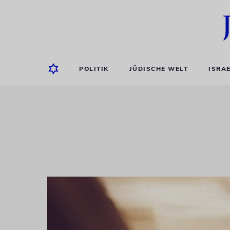
POLITIK
JÜDISCHE WELT
ISRA