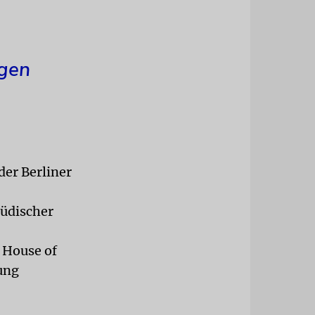
igen
er Berliner
jüdischer
 House of
tung