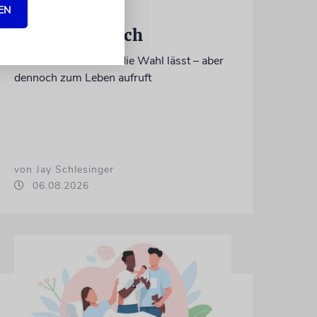
EN
RE’EH
Segen und Fluch
Warum die Tora uns die Wahl lässt – aber
dennoch zum Leben aufruft
von Jay Schlesinger
06.08.2026