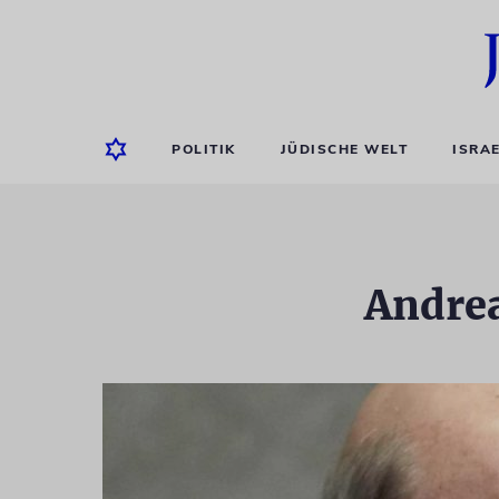
POLITIK
JÜDISCHE WELT
ISRA
Andre