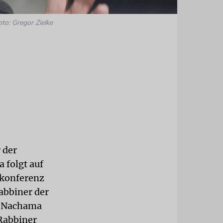
oto: Gregor Zielke
 der
 folgt auf
rkonferenz
abbiner der
n Nachama
 Rabbiner