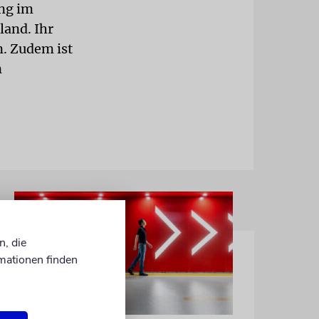
ung im
land. Ihr
. Zudem ist
n
n, die
mationen finden