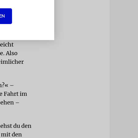
plötzlich
 höchstens
EN
ale
eicht
e. Also
eimlicher
en?« –
e Fahrt im
 sehen –
iehst du den
 mit den