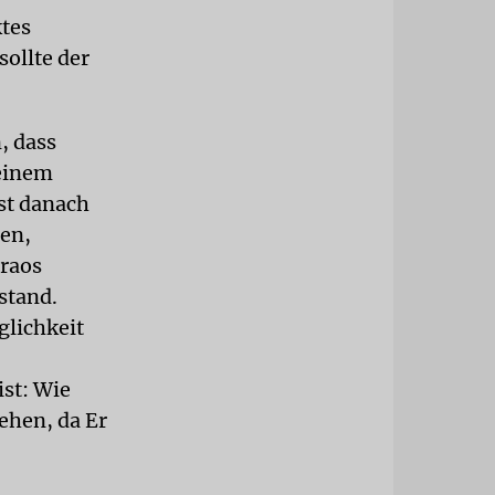
ktes
sollte der
, dass
 einem
st danach
nen,
araos
stand.
glichkeit
ist: Wie
ehen, da Er