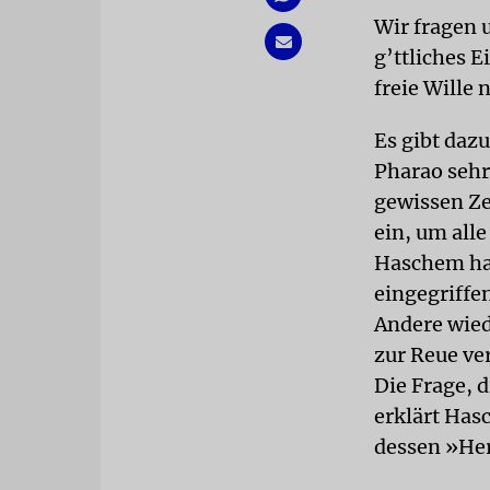
Wir fragen u
g’ttliches 
freie Wille 
Es gibt daz
Pharao sehr
gewissen Ze
ein, um all
Haschem hab
eingegriffe
Ande­re wie
zur Reue ve
Die Frage, d
erklärt Has
dessen »Her