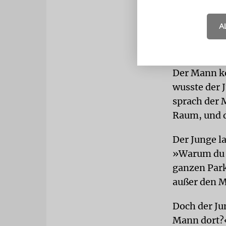
Motorradfah
bemerkte er
A
sieben Jahre
Achterbahn
Der Mann ko
wusste der J
sprach der 
Raum, und d
Der Junge l
»Warum du A
ganzen Park
außer den 
Doch der Ju
Mann dort?«