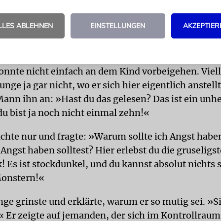
rer und andere kräftige Männer und Frauen. Doch 
 unter all diesen Leuten einen kleinen Jungen, der
LLES ABLEHNEN
EINSTELLUNGEN
AKZEPTIER
 alt war. Der Junge lachte, als ob es eine ganz norm
 wäre.
nnte nicht einfach an dem Kind vorbeigehen. Viell
unge ja gar nicht, wo er sich hier eigentlich anstellt
Mann ihn an: »Hast du das gelesen? Das ist ein unh
u bist ja noch nicht einmal zehn!«
achte nur und fragte: »Warum sollte ich Angst hab
ngst haben solltest? Hier erlebst du die gruseligst
! Es ist stockdunkel, und du kannst absolut nichts
Monstern!«
nge grinste und erklärte, warum er so mutig sei. »S
 Er zeigte auf jemanden, der sich im Kontrollraum