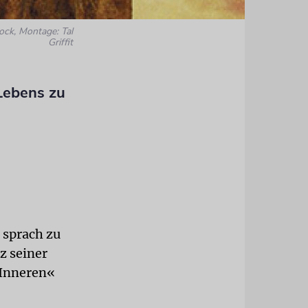
ock, Montage: Tal
Griffit
Lebens zu
 sprach zu
z seiner
 Inneren«