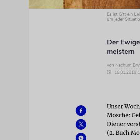
Es ist G’tt ein L
um jeder Situati
Der Ewige
meistern
von
Nachum Bry
15.01.2018 1
Unser Woche
Mosche: Geh
Diener vers
(2. Buch Mos