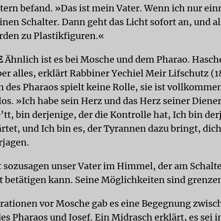
ltern befand. »Das ist mein Vater. Wenn ich nur ein
einen Schalter. Dann geht das Licht sofort an, und al
den zu Plastikfiguren.«
E
Ähnlich ist es bei Mosche und dem Pharao. Hasch
er alles, erklärt Rabbiner Yechiel Meir Lifschutz (
n des Pharaos spielt keine Rolle, sie ist vollkomme
os. »Ich habe sein Herz und das Herz seiner Diener
G’tt, bin derjenige, der die Kontrolle hat, Ich bin der
rtet, und Ich bin es, der Tyrannen dazu bringt, dic
rjagen.
 sozusagen unser Vater im Himmel, der am Schalter
it betätigen kann. Seine Möglichkeiten sind grenze
rationen vor Mosche gab es eine Begegnung zwis
s Pharaos und Josef. Ein Midrasch erklärt, es sei 