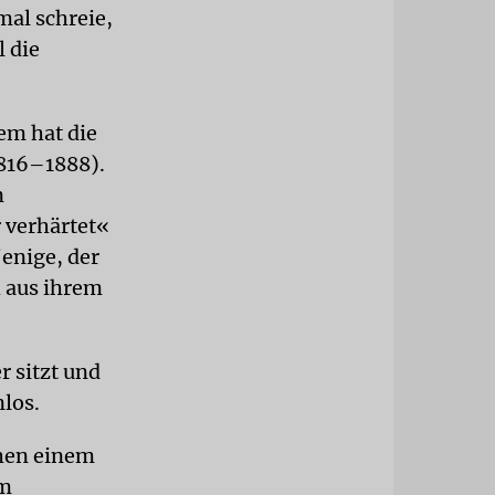
mal schreie,
l die
em hat die
1816–1888).
n
 verhärtet«
jenige, der
h aus ihrem
 sitzt und
nlos.
chen einem
im