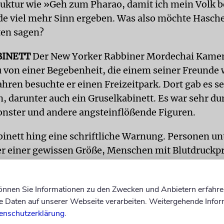
ruktur wie »Geh zum Pharao, damit ich mein Volk b
e viel mehr Sinn ergeben. Was also möchte Hasch
ten sagen?
BINETT
Der New Yorker Rabbiner Mordechai Ka­me
zu von einer Begebenheit, die einem seiner Freunde 
ahren besuchte er einen Freizeitpark. Dort gab es se
n, darunter auch ein Gruselkabinett. Es war sehr du
onster und andere angsteinflößende Figuren.
inett hing eine schriftliche Warnung. Personen un
ter einer gewissen Größe, Menschen mit Blutdruck
ankheiten wurde vom Besuch des Gruselkabinetts d
können Sie Informationen zu den Zwecken und Anbietern erfahre
Daten auf unserer Webseite verarbeiten. Weitergehende Infor
 Mann diese Warnung gelesen hatte, lotste er sein
enschutzerklärung
.
iesem Ort vorbei. Er sah, wer sich dort anstellte: tä