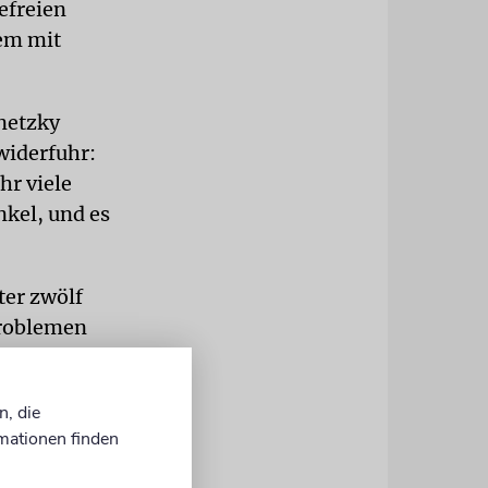
efreien
em mit
netzky
widerfuhr:
hr viele
nkel, und es
ter zwölf
problemen
eutlich
n, die
mationen finden
e Familie
towierte