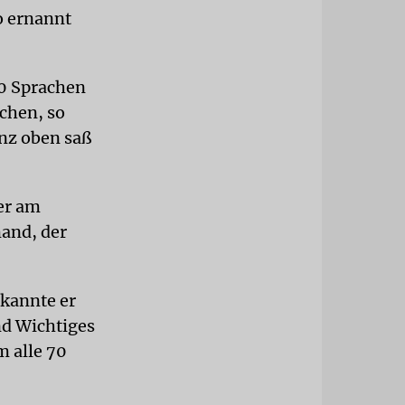
o ernannt
70 Sprachen
chen, so
anz oben saß
er am
mand, der
 kannte er
nd Wichtiges
m alle 70