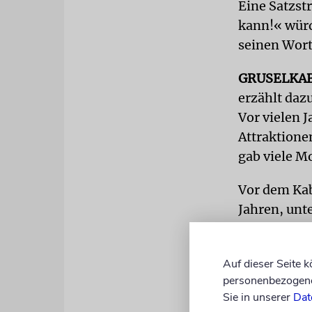
Eine Satzst
kann!« würd
seinen Wor
GRUSELKA
erzählt da­
Vor vielen J
Attraktione
gab viele M
Vor dem Kab
Jahren, un­
oder Herzkr
abgeraten.
Auf dieser Seite 
personenbezogene 
Nachdem der
Sie in unserer
Dat
schnell an d