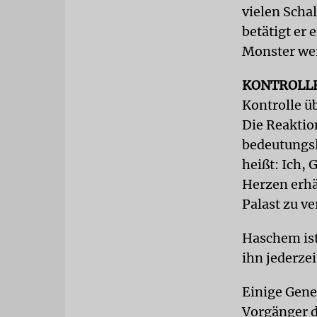
vielen Scha
betätigt er 
Monster wer
KONTROLL
Kontrolle üb
Die Reaktio
bedeutungsl
heißt: Ich, 
Herzen erhä
Palast zu ve
Haschem ist
ihn jederze
Einige Gene
Vorgänger de