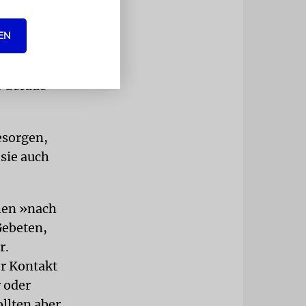
,
se sein
EN
n die
. Gerade
esorgen,
sie auch
hen »nach
Gebeten,
r.
er Kontakt
r oder
ollten aber