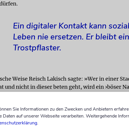
 dürfen.
Ein digitaler Kontakt kann sozia
Leben nie ersetzen. Er bleibt ei
Trostpflaster.
sche Weise Reisch Lakisch sagte: »Wer in einer Sta
t und nicht in dieser beten geht, wird ein ›böser N
rachot 8a). Die jüdische Religion und ihre Riten u
 insgesamt, nicht nur das Gebet, sind eine kommu
können Sie Informationen zu den Zwecken und Anbietern erfahre
it.
Daten auf unserer Webseite verarbeiten. Weitergehende Infor
enschutzerklärung
.
chen Robinson Crusoe kann es daher eigentlich gar 