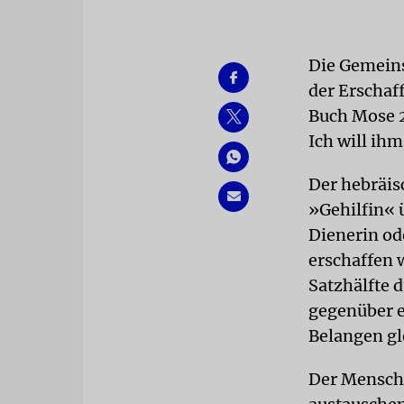
Die Gemeinsc
der Erschaf
Buch Mose 2,
Ich will ihm
Der hebräisc
»Gehilfin« 
Dienerin od
erschaffen 
Satzhälfte 
gegenüber ei
Belangen gl
Der Mensch 