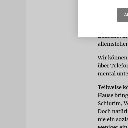
geben. Doch
Quarantäne 
A
müssen und 
Synagoge g
Zunächst mü
alleinstehe
Wir können 
über Telefo
mental unte
Teilweise k
Hause bring
Schiurim, V
Doch natürl
nie ein sozi
weniger ein 