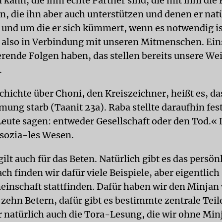
 kann, die ihm echte Partner sind, die mit ihm die
n, die ihn aber auch unterstützen und denen er nat
t und um die er sich kümmert, wenn es notwendig is
 also in Verbindung mit unseren Mitmenschen. Ei
rende Folgen haben, das stellen bereits unsere We
.
chichte über Choni, den Kreiszeichner, heißt es, da
ung starb (Taanit 23a). Raba stellte daraufhin fest
 Leute sagen: entweder Gesellschaft oder den Tod.
 sozia-les Wesen.
gilt auch für das Beten. Natürlich gibt es das persön
h finden wir dafür viele Beispiele, aber eigentlich 
meinschaft stattfinden. Dafür haben wir den Minjan
zehn Betern, dafür gibt es bestimmte zentrale Teil
r natürlich auch die Tora-Lesung, die wir ohne Min