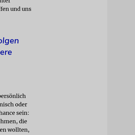
nter
ffen und uns
olgen
ere
persönlich
onisch oder
Chance sein:
nehmen, die
en wollten,