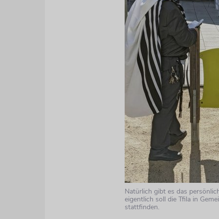
Natürlich gibt es das persönlic
eigentlich soll die Tfila in Gem
stattfinden.