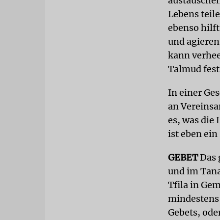
austauschen
Lebens teile
ebenso hilf
und agieren
kann verhee
Talmud fest
In einer Ges
an Vereinsam
es, was die
ist eben ein
GEBET
Das 
und im Tanac
Tfila in Ge
mindestens 
Gebets, ode