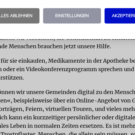
 was sollen wir machen, wenn wir durch Lockdown
oder aus gesundheitlichen Gründen isoliert zu Hau
LLES ABLEHNEN
EINSTELLUNGEN
AKZEPTIER
auch an Schabbat oder den Feiertagen nicht mehr i
ehen können?
ssen wir versuchen, die Gemeinschaft zu erhalten
nde Menschen brauchen jetzt unsere Hilfe.
für sie einkaufen, Medikamente in der Apotheke b
n oder ein Videokonferenzprogramm sprechen und 
rstützen.
önnen wir unsere Gemeinden digital zu den Mensc
en«, beispielsweise über ein Online-Angebot von 
orträgen, Feiern, virtuellen Touren, und vieles meh
ich kann ein kurzzeitiger persönlicher oder digital
ales Leben in normalen Zeiten ersetzen. Es ist meh
Trostpflaster. Menschen, die allein sein müssen, s