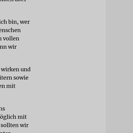
ich bin, wer
Menschen
n vollen
enn wir
zu wirken und
itern sowie
en mit
ns
öglich mit
sollten wir