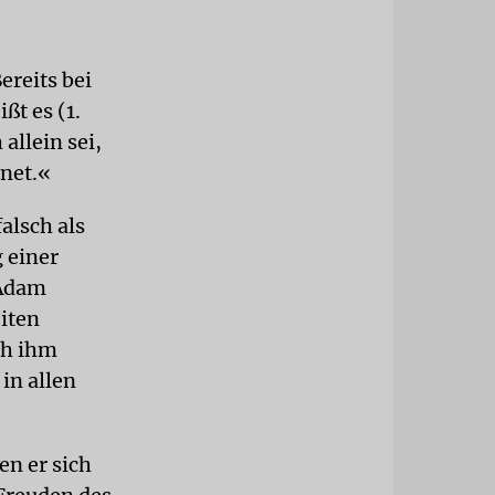
ereits bei
ßt es (1.
allein sei,
gnet.«
alsch als
 einer
 Adam
eiten
ch ihm
in allen
n er sich