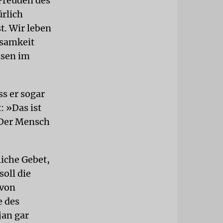
 Freuden des
ürlich
t. Wir leben
nsamkeit
isen im
ss er sogar
: »Das ist
« Der Mensch
liche Gebet,
soll die
 von
e des
jan gar