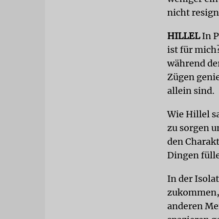
nicht resign
HILLEL
In P
ist für mic
während der
Zügen genie
allein sind.
Wie Hillel s
zu sorgen u
den Charakte
Dingen füll
In der Isola
zukommen, s
anderen Men