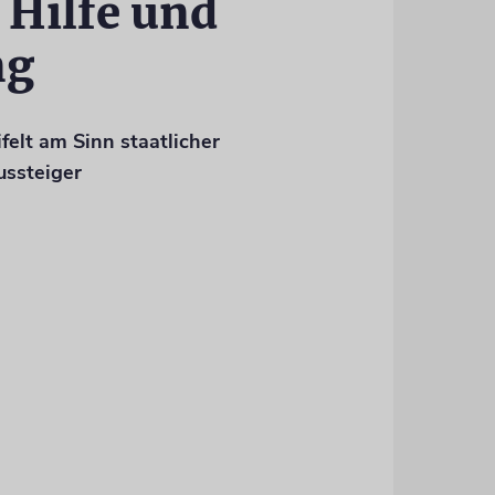
 Hilfe und
ng
elt am Sinn staatlicher
ussteiger