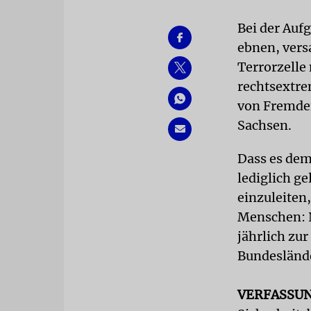
Bei der Auf
ebnen, versa
Terrorzelle 
rechtsextre
von Fremden
Sachsen.
Dass es dem
lediglich ge
einzuleiten
Menschen: N
jährlich zu
Bundeslände
VERFASSU