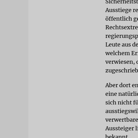
Sicherheits
Ausstiege r
öffentlich 
Rechtsextre
regierungsp
Leute aus d
welchem Erf
verwiesen, 
zugeschrie
Aber dort en
eine natürl
sich nicht 
ausstiegswil
verwertbare
Aussteiger 
bekannt.