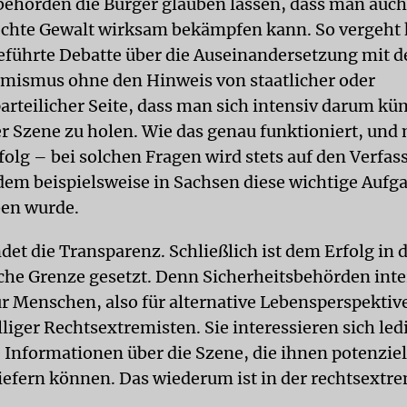
behörden die Bürger glauben lassen, dass man auch
echte Gewalt wirksam bekämpfen kann. So vergeht 
geführte Debatte über die Auseinandersetzung mit 
mismus ohne den Hinweis von staatlicher oder
arteilicher Seite, dass man sich intensiv darum k
er Szene zu holen. Wie das genau funktioniert, und 
olg – bei solchen Fragen wird stets auf den Verfa
dem beispielsweise in Sachsen diese wichtige Aufg
ben wurde.
det die Transparenz. Schließlich ist dem Erfolg in 
iche Grenze gesetzt. Denn Sicherheitsbehörden inte
für Menschen, also für alternative Lebensperspektiv
liger Rechtsextremisten. Sie interessieren sich ledi
 Informationen über die Szene, die ihnen potenziel
liefern können. Das wiederum ist in der rechtsext