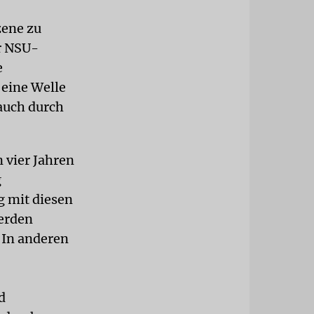
zene zu
er NSU-
e
 eine Welle
auch durch
 vier Jahren
g
g mit diesen
erden
 In anderen
d