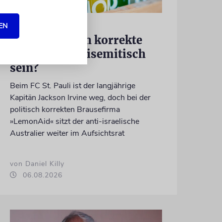
MEINUNG
EN
Kann politisch korrekte
Limonade antisemitisch
sein?
Beim FC St. Pauli ist der langjährige
Kapitän Jackson Irvine weg, doch bei der
politisch korrekten Brausefirma
»LemonAid« sitzt der anti-israelische
Australier weiter im Aufsichtsrat
von Daniel Killy
06.08.2026