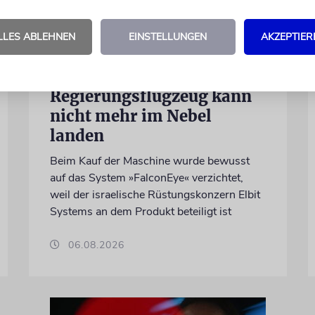
DUBLIN
LLES ABLEHNEN
EINSTELLUNGEN
AKZEPTIER
Wegen Israel-Boykott:
Irisches
Regierungsflugzeug kann
nicht mehr im Nebel
landen
Beim Kauf der Maschine wurde bewusst
auf das System »FalconEye« verzichtet,
weil der israelische Rüstungskonzern Elbit
Systems an dem Produkt beteiligt ist
06.08.2026