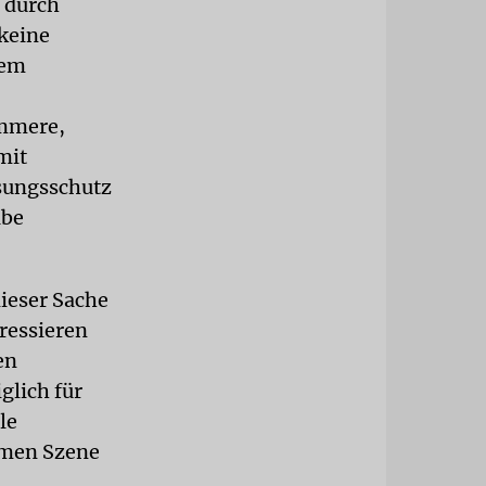
 durch
keine
dem
ümmere,
mit
ssungsschutz
abe
dieser Sache
ressieren
en
glich für
le
remen Szene