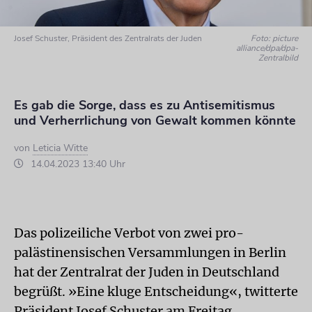
Josef Schuster, Präsident des Zentralrats der Juden
Foto: picture
alliance/dpa/dpa-
Zentralbild
Es gab die Sorge, dass es zu Antisemitismus
und Verherrlichung von Gewalt kommen könnte
von
Leticia Witte
14.04.2023 13:40 Uhr
Das polizeiliche Verbot von zwei pro-
palästinensischen Versammlungen in Berlin
hat der Zentralrat der Juden in Deutschland
begrüßt. »Eine kluge Entscheidung«, twitterte
Präsident Josef Schuster am Freitag.