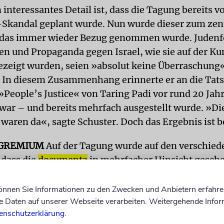
 interessantes Detail ist, dass die Tagung bereits 
-Skandal geplant wurde. Nun wurde dieser zum zen
 das immer wieder Bezug genommen wurde. Judenf
en und Propaganda gegen Israel, wie sie auf der K
gezeigt wurden, seien »absolut keine Überraschung
. In diesem Zusammenhang erinnerte er an die Tats
»People’s Justice« von Taring Padi vor rund 20 Jah
war – und bereits mehrfach ausgestellt wurde. »Di
aren da«, sagte Schuster. Doch das Ergebnis ist b
GREMIUM
Auf der Tagung wurde auf den verschie
 dass die
documenta
in mehrfacher Hinsicht geschei
urden antisemitische und israelfeindliche Werke au
ortlichen der Kunstschau zeigten sich zudem unfäh
können Sie Informationen zu den Zwecken und Anbietern erfahre
Daten auf unserer Webseite verarbeiten. Weitergehende Infor
r Kritik darauf angemessen zu reagieren. Lobend e
enschutzerklärung
.
n inzwischen vorliegenden Abschlussbericht des