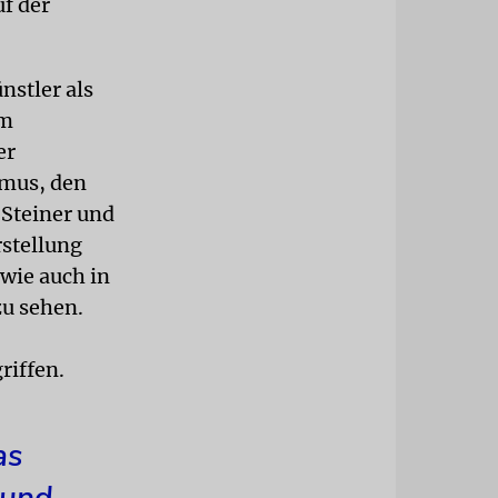
f der
nstler als
um
er
smus, den
 Steiner und
rstellung
wie auch in
zu sehen.
riffen.
as