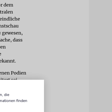
vor dem
tralen
eindliche
unstschau
« gewesen,
ache, dass
ren
e
ekannt.
denen Podien
tert sei.
sgestellt,
ig, nach
n, die
mationen finden
rwähnte