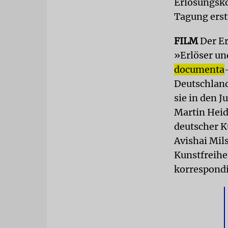
Erlösungsko
Tagung erst
FILM
Der Er
»Erlöser un
documenta
Deutschland
sie in den J
Martin Heide
deutscher K
Avishai Mils
Kunstfreihei
korrespondi