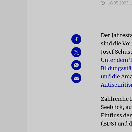
18.05.2023 1
Der Jahrest
sind die Vo
Josef Schu
Unter dem T
Bildungsstä
und die Ama
Antisemitis
Zahlreiche 
Seeblick, a
Einfluss de
(BDS) und di