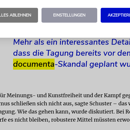
miums, der »erfrischend deutlich« sei. Institution
müssten ihrer großen Verantwortung gerecht werde
LLES ABLEHNEN
EINSTELLUNGEN
AKZEPTIER
nzu.
Mehr als ein interessantes Detail
dass die Tagung bereits vor de
documenta
-Skandal geplant wu
ür Meinungs- und Kunstfreiheit und der Kampf ge
mus schließen sich nicht aus, sagte Schuster – das 
agung. Wie das gehen kann, wurde diskutiert. Bei 
rfe es nicht bleiben, robustere Mittel müssten erw