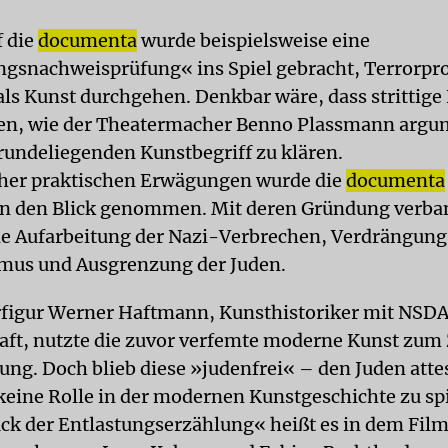
f die
documenta
wurde beispielsweise eine
gsnachweisprüfung« ins Spiel gebracht, Terrorp
als Kunst durchgehen. Denkbar wäre, dass strittige 
en, wie der Theatermacher Benno Plassmann argum
undeliegenden Kunstbegriff zu klären.
cher praktischen Erwägungen wurde die
documenta
 in den Blick genommen. Mit deren Gründung verba
e Aufarbeitung der Nazi-Verbrechen, Verdrängung
mus und Ausgrenzung der Juden.
figur Werner Haftmann, Kunsthistoriker mit NSD
aft, nutzte die zuvor verfemte moderne Kunst zum
ung. Doch blieb diese »judenfrei« – den Juden atte
eine Rolle in der modernen Kunstgeschichte zu spi
ck der Entlastungserzählung« heißt es in dem Fil