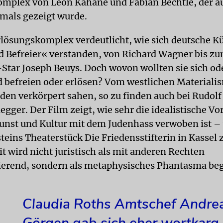
mplex von Leon Kahane und Fabian Bechtle, der au
mals gezeigt wurde.
lösungskomplex verdeutlicht, wie sich deutsche Kü
d Befreier« verstanden, von Richard Wagner bis z
-Star Joseph Beuys. Doch wovon wollten sie sich od
 befreien oder erlösen? Vom westlichen Materiali
uden verkörpert sahen, so zu finden auch bei Rudolf
gger. Der Film zeigt, wie sehr die idealistische Vo
unst und Kultur mit dem Judenhass verwoben ist – 
teins Theaterstück Die Friedensstifterin in Kassel 
t wird nicht juristisch als mit anderen Rechten
erend, sondern als metaphysisches Phantasma beg
Claudia Roths Amtschef Andre