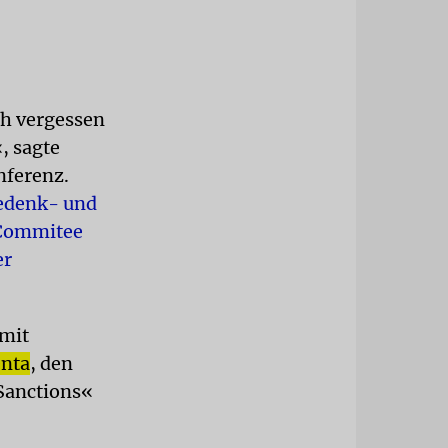
ch vergessen
, sagte
nferenz.
Gedenk- und
h Commitee
er
 mit
nta
, den
Sanctions«