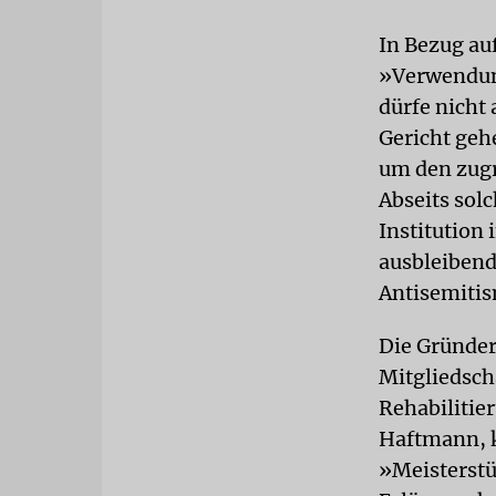
In Bezug au
»Verwendun
dürfe nicht 
Gericht geh
um den zugr
Abseits sol
Institution
ausbleibend
Antisemitis
Die Gründer
Mitgliedsch
Rehabilitier
Haftmann, k
»Meisterstü