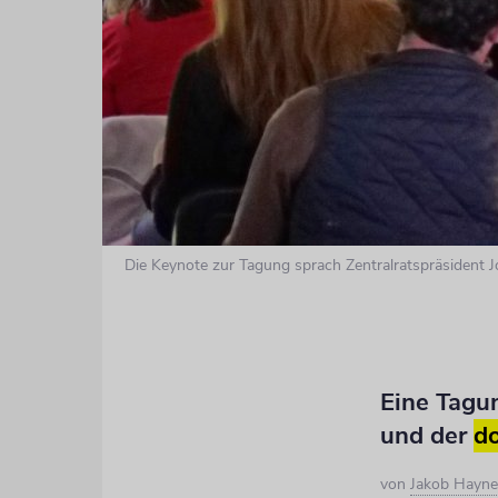
Die Keynote zur Tagung sprach Zentralratspräsident J
Eine Tagun
und der
d
von
Jakob Hayne