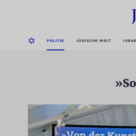
POLITIK
JÜDISCHE WELT
ISRA
»So