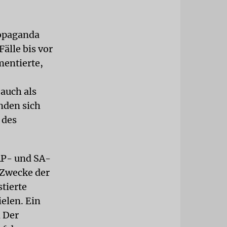
ropaganda
Fälle bis vor
entierte,
auch als
nden sich
 des
AP- und SA-
 Zwecke der
stierte
elen. Ein
m Der