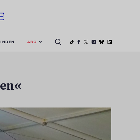
ABO
INDEN
hen«