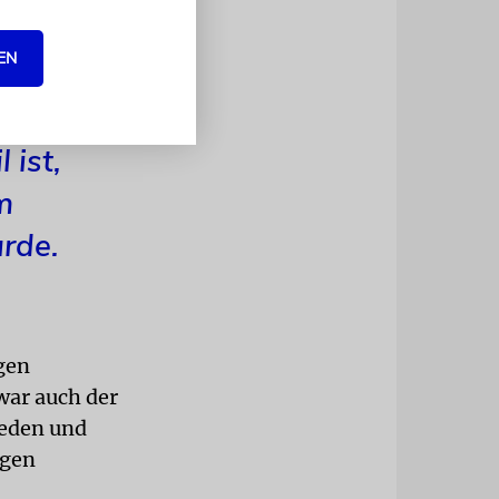
en wie die
n, fügte
EN
 ist,
m
rde.
gen
war auch der
Reden und
ogen