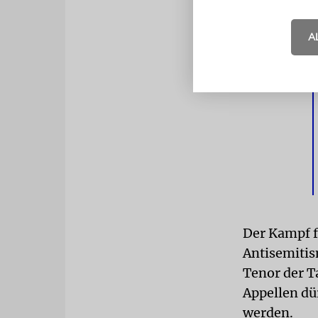
Expertengre
documenta
A
Schuster hi
Der Kampf f
Antisemitis
Tenor der T
Appellen dü
werden.