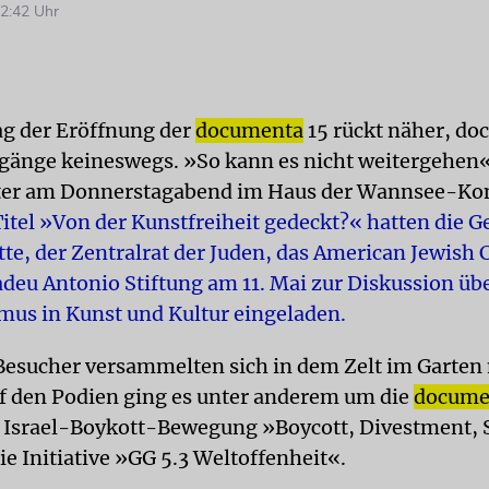
2:42 Uhr
ag der Eröffnung der
documenta
15 rückt näher, do
rgänge keineswegs. »So kann es nicht weitergehen«
ster am Donnerstagabend im Haus der Wannsee-Ko
itel »Von der Kunstfreiheit gedeckt?« hatten die 
tte, der Zentralrat der Juden, das American Jewis
deu Antonio Stiftung am 11. Mai zur Diskussion üb
mus in Kunst und Kultur eingeladen.
Besucher versammelten sich in dem Zelt im Garten
uf den Podien ging es unter anderem um die
docume
r Israel-Boykott-Bewegung »Boycott, Divestment, 
e Initiative »GG 5.3 Weltoffenheit«.