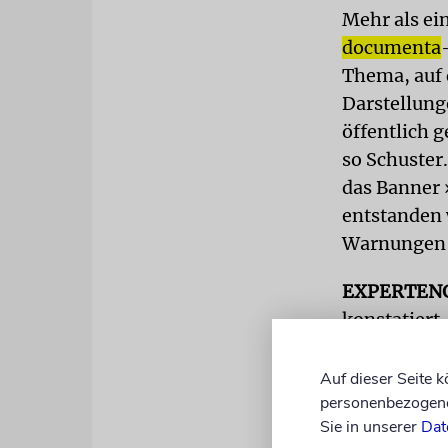
Mehr als ein
documenta
Thema, auf
Darstellung
öffentlich 
so Schuster
das Banner 
entstanden 
Warnungen w
EXPERTEN
konstatiert,
Nicht nur w
die Verantw
Auf dieser Seite 
personenbezogene 
öffentliche
Sie in unserer
Dat
Schuster de