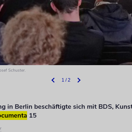
osef Schuster.
1 / 2
g in Berlin beschäftigte sich mit BDS, Kunst
ocumenta
15
r