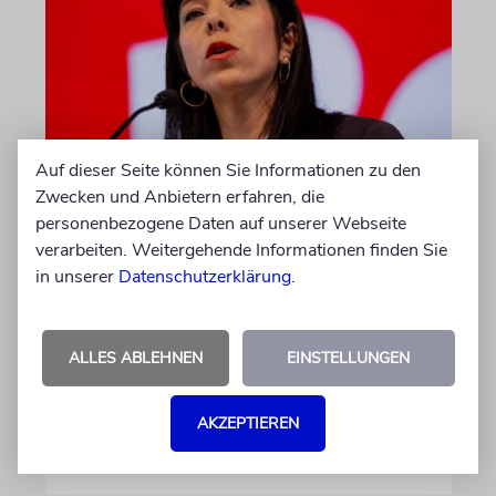
Auf dieser Seite können Sie Informationen zu den
WAHL ZUM ABGEORDNETENHAUS
Zwecken und Anbietern erfahren, die
Umfrage: Linke in Berlin auf
personenbezogene Daten auf unserer Webseite
Platz eins
verarbeiten. Weitergehende Informationen finden Sie
in unserer
Datenschutzerklärung
.
Am 20. September findet die Wahl zum
Landesparlament statt. Würde schon am
Sonntag gewählt, bekäme die Linke einer
ALLES ABLEHNEN
EINSTELLUNGEN
Umfrage zufolge die größte Zustimmung.
Doch das Rennen ist knapp
AKZEPTIEREN
05.08.2026