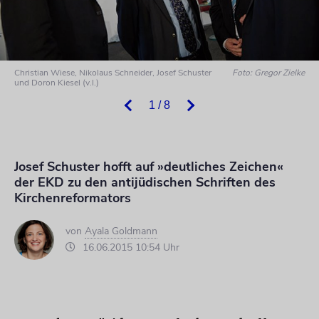
Christian Wiese, Nikolaus Schneider, Josef Schuster
Foto: Gregor Zielke
und Doron Kiesel (v.l.)
1 / 8
Josef Schuster hofft auf »deutliches Zeichen«
der EKD zu den antijüdischen Schriften des
Kirchenreformators
von
Ayala Goldmann
16.06.2015 10:54 Uhr