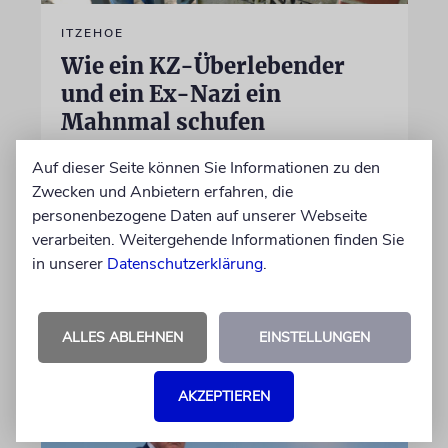
ITZEHOE
Wie ein KZ-Überlebender
und ein Ex-Nazi ein
Mahnmal schufen
Ein früherer KZ-Häftling und ein Architekt mit
Auf dieser Seite können Sie Informationen zu den
Nazi-Vergangenheit bauen gemeinsam ein
Zwecken und Anbietern erfahren, die
Mahnmal. Die ungewöhnliche Geschichte des
personenbezogene Daten auf unserer Webseite
Filmproduzenten Gyula Trebitsch und des
verarbeiten. Weitergehende Informationen finden Sie
Architekten Fritz Höger
in unserer
Datenschutzerklärung
.
von André Klohn
10.08.2026
ALLES ABLEHNEN
EINSTELLUNGEN
AKZEPTIEREN