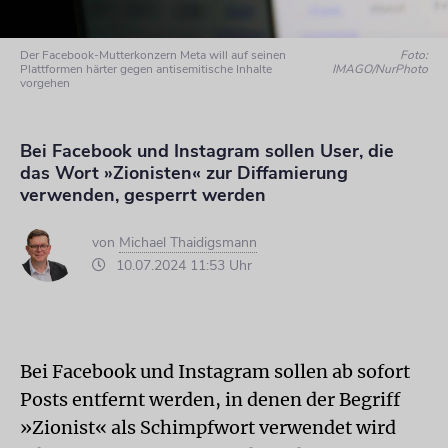
Der Facebook-Mutterkonzern Meta will auf seinen
Foto:
Plattformen härter gegen antisemitische Inhalte
IMAGO/NurPhoto
vorgehen
Bei Facebook und Instagram sollen User, die
das Wort »Zionisten« zur Diffamierung
verwenden, gesperrt werden
von
Michael Thaidigsmann
10.07.2024 11:53 Uhr
Bei Facebook und Instagram sollen ab sofort
Posts entfernt werden, in denen der Begriff
»Zionist« als Schimpfwort verwendet wird