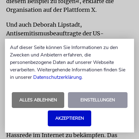
diesem Beispiel zu folgen«, erklärte die
Organisation auf der Plattform X.
Und auch Deborah Lipstadt,
Antisemitismusbeauftragte der US-
Regierung, war voll des Lobes. Damit werde
Auf dieser Seite können Sie Informationen zu den
»die alarmierende, weit verbreitete
Zwecken und Anbietern erfahren, die
Verwendung des Begriffs ‚Zionisten‘ als
personenbezogene Daten auf unserer Webseite
Deckmantel für Hass gegen Juden« endlich
verarbeiten. Weitergehende Informationen finden Sie
angegangen, schrieb Lipstadt auf X.
in unserer
Datenschutzerklärung
.
Doch es gab auch wütende Kritik seitens
palästinensischer Aktivisten. »Während die
ALLES ABLEHNEN
EINSTELLUNGEN
Palästinenser von Israel ausgelöscht werden,
beschließt, die ‚Zionisten‘ auf ihren
AKZEPTIEREN
Plattformen unter dem Vorwand zu schützen,
Hassrede im Internet zu bekämpfen. Das