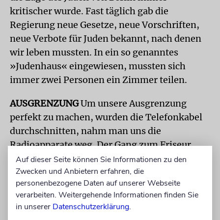
kritischer wurde. Fast täglich gab die
Regierung neue Gesetze, neue Vorschriften,
neue Verbote für Juden bekannt, nach denen
wir leben mussten. In ein so genanntes
»Judenhaus« eingewiesen, mussten sich
immer zwei Personen ein Zimmer teilen.
AUSGRENZUNG
Um unsere Ausgrenzung
perfekt zu machen, wurden die Telefonkabel
durchschnitten, nahm man uns die
Radioapparate weg. Der Gang zum Friseur
wurde verboten, sowie das Waschen unserer
Auf dieser Seite können Sie Informationen zu den
Zwecken und Anbietern erfahren, die
Wäsche in einem Salon. Seife durfte uns nicht
personenbezogene Daten auf unserer Webseite
verkauft werden. Auch Eier und Kuchen nicht.
verarbeiten. Weitergehende Informationen finden Sie
Das Einkaufen der wenigen uns zugeteilten
in unserer
Datenschutzerklärung
.
Lebensmittel war nur zwischen 16 und 17 Uhr