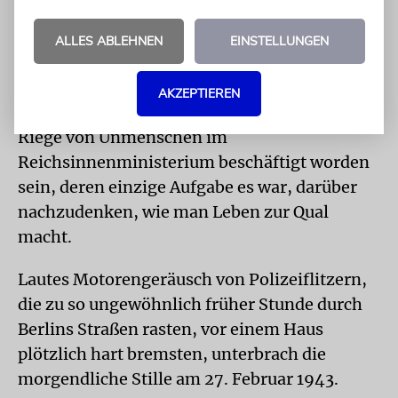
erlaubt. Besuche von Kulturstätten waren
Juden als erstes untersagt worden: es schloss
ALLES ABLEHNEN
EINSTELLUNGEN
den Spaziergang »im Grünen« ein. Haustiere
wurden Opfer der angeblichen »Rasse ihrer
AKZEPTIEREN
Herrchen«. Ach, es muss zu jener Zeit eine
Riege von Unmenschen im
Reichsinnenministerium beschäftigt worden
sein, deren einzige Aufgabe es war, darüber
nachzudenken, wie man Leben zur Qual
macht.
Lautes Motorengeräusch von Polizeiflitzern,
die zu so ungewöhnlich früher Stunde durch
Berlins Straßen rasten, vor einem Haus
plötzlich hart bremsten, unterbrach die
morgendliche Stille am 27. Februar 1943.