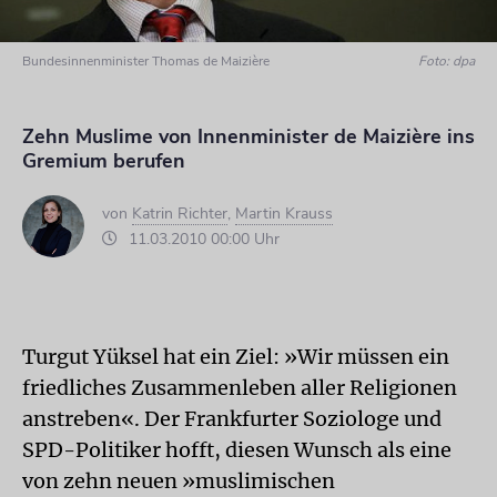
Bundesinnenminister Thomas de Maizière
Foto: dpa
Zehn Muslime von Innenminister de Maizière ins
Gremium berufen
von
Katrin Richter
,
Martin Krauss
11.03.2010 00:00 Uhr
Turgut Yüksel hat ein Ziel: »Wir müssen ein
friedliches Zusammenleben aller Religionen
anstreben«. Der Frankfurter Soziologe und
SPD-Politiker hofft, diesen Wunsch als eine
von zehn neuen »muslimischen