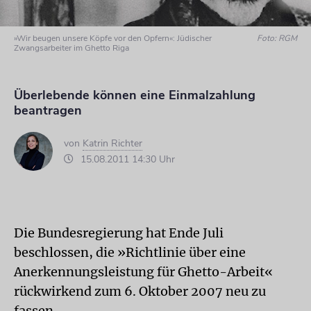
»Wir beugen unsere Köpfe vor den Opfern«: Jüdischer
Foto: RGM
Zwangsarbeiter im Ghetto Riga
Überlebende können eine Einmalzahlung
beantragen
von
Katrin Richter
15.08.2011 14:30 Uhr
Die Bundesregierung hat Ende Juli
beschlossen, die »Richtlinie über eine
Anerkennungsleistung für Ghetto-Arbeit«
rückwirkend zum 6. Oktober 2007 neu zu
fassen.