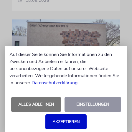
18.06.2026
Auf dieser Seite können Sie Informationen zu den
Zwecken und Anbietern erfahren, die
personenbezogene Daten auf unserer Webseite
verarbeiten. Weitergehende Informationen finden Sie
in unserer
Datenschutzerklärung
.
MAGDEBURG
Juden in Sachsen-Anhalt:
Lebendige Gemeinden und
ALLES ABLEHNEN
EINSTELLUNGEN
Antisemitismus
Nach dem antisemitischen Anschlag vom 9.
AKZEPTIEREN
Oktober 2019 in Halle (Saale) hat Sachsen-