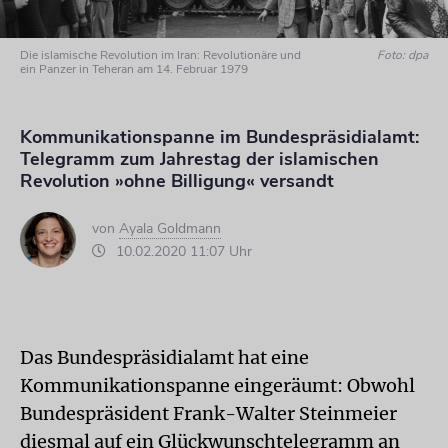
Die islamische Revolution im Iran: Revolutionäre und
Foto: dpa
ein Panzer in Teheran am 14. Februar 1979
Kommunikationspanne im Bundespräsidialamt:
Telegramm zum Jahrestag der islamischen
Revolution »ohne Billigung« versandt
von
Ayala Goldmann
10.02.2020 11:07 Uhr
Das Bundespräsidialamt hat eine
Kommunikationspanne eingeräumt: Obwohl
Bundespräsident Frank-Walter Steinmeier
diesmal auf ein Glückwunschtelegramm an