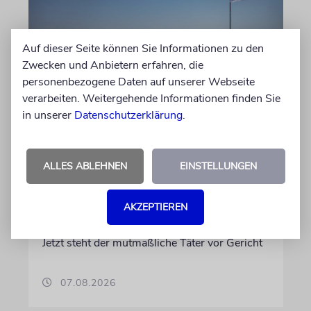
Auf dieser Seite können Sie Informationen zu den
Zwecken und Anbietern erfahren, die
personenbezogene Daten auf unserer Webseite
verarbeiten. Weitergehende Informationen finden Sie
JUSTIZ
in unserer
Datenschutzerklärung
.
Israelischer Siedler wegen
Tötung eines Palästinensers
angeklagt
ALLES ABLEHNEN
EINSTELLUNGEN
Der getötete Aktivist setzte sich gegen
AKZEPTIEREN
Siedlergewalt ein und war an dem Oscar-
prämierten Film »No Other Land« beteiligt.
Jetzt steht der mutmaßliche Täter vor Gericht
07.08.2026