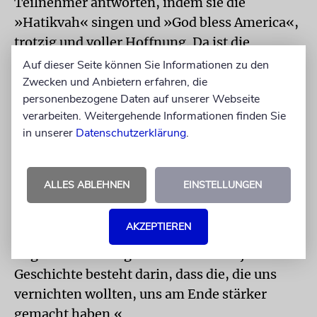
Teilnehmer antworten, indem sie die
»Hatikvah« singen und »God bless America«,
trotzig und voller Hoffnung. Da ist die
Erinnerung noch frisch an eines der Podien
Auf dieser Seite können Sie Informationen zu den
auf diesem »Global Forum«.
Zwecken und Anbietern erfahren, die
personenbezogene Daten auf unserer Webseite
Der Historiker Jonathan Sarna von der
verarbeiten. Weitergehende Informationen finden Sie
in unserer
Datenschutzerklärung
.
Brandeis Universität, Spezialist für
amerikanisch-jüdische Geschichte, sprach
von goldenen Jahrzehnten, die das Judentum
ALLES ABLEHNEN
EINSTELLUNGEN
in den USA hinter sich habe und meinte die
Jahre 1950 bis 2000. Dann bezog er sich mit
AKZEPTIEREN
diesen Worten auf die gar nicht so goldene
Gegenwart: »Das große Paradox der jüdischen
Geschichte besteht darin, dass die, die uns
vernichten wollten, uns am Ende stärker
gemacht haben.«