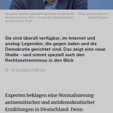
Benjamin Steinitz, geschäftsführender Vorstand des
Foto: picture alliance /
Bundesverbands RIAS, hier bei der Vorstellung des
Metodi Popow
Jahresberichts 2023
Sie sind überall verfügbar, im Internet und
analog: Legenden, die gegen Juden und die
Demokratie gerichtet sind. Das zeigt eine neue
Studie - und nimmt speziell auch den
Rechtsextremismus in den Blick
11.12.2024 17:05 Uhr
Experten beklagen eine Normalisierung
antisemitischer und antidemokratischer
Erzählungen in Deutschland. Denn