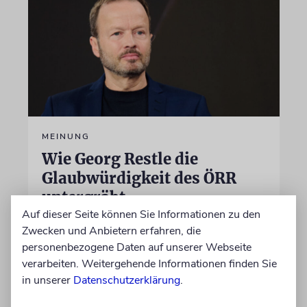
MEINUNG
Wie Georg Restle die
Glaubwürdigkeit des ÖRR
untergräbt
Auf dieser Seite können Sie Informationen zu den
Nach dem X-Post des Journalisten hat sich
Zwecken und Anbietern erfahren, die
Felix Schotland, Vorstand der Synagogen-
personenbezogene Daten auf unserer Webseite
Gemeinde Köln, an WDR-
verarbeiten. Weitergehende Informationen finden Sie
Programmdirektorin Andrea Schafarczyk
in unserer
Datenschutzerklärung
.
gewandt. Wir dokumentieren das Schreiben
im Wortlaut