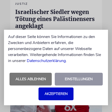
JUSTIZ
Israelischer Siedler wegen
Tötung eines Palästinensers
angeklagt
Der getötete Aktivist setzte sich gegen
Auf dieser Seite können Sie Informationen zu den
Siedlergewalt ein und war an dem Oscar-
Zwecken und Anbietern erfahren, die
prämierten Film »No Other Land« beteiligt.
personenbezogene Daten auf unserer Webseite
Jetzt steht der mutmaßliche Täter vor Gericht
verarbeiten. Weitergehende Informationen finden Sie
in unserer
Datenschutzerklärung
.
07.08.2026
ALLES ABLEHNEN
EINSTELLUNGEN
AKZEPTIEREN