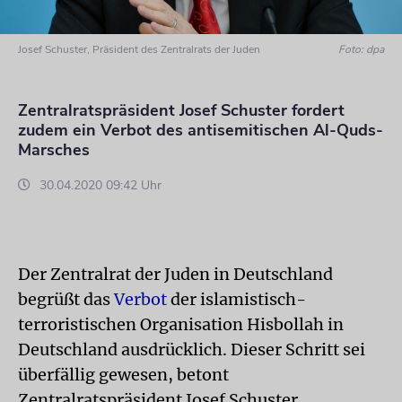
Josef Schuster, Präsident des Zentralrats der Juden
Foto: dpa
Zentralratspräsident Josef Schuster fordert
zudem ein Verbot des antisemitischen Al-Quds-
Marsches
30.04.2020 09:42 Uhr
Der Zentralrat der Juden in Deutschland
begrüßt das
Verbot
der islamistisch-
terroristischen Organisation Hisbollah in
Deutschland ausdrücklich. Dieser Schritt sei
überfällig gewesen, betont
Zentralratspräsident Josef Schuster.