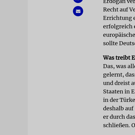
Erdogan ver
Recht auf V
Errichtung e
erfolgreich
europäische
sollte Deut
Was treibt 
Das, was all
gelernt, das
und dreist a
Staaten in 
in der Türke
deshalb auf
er durch da
schließen. O