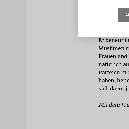
Verhalten. 
A
Laut Umfrag
Wahlen am M
ihre Stimme
Er benennt 
Muslimen mi
Frauen und 
natürlich au
Parteien in
haben, bene
sich davor 
Mit dem Jou