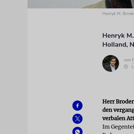
Henryk M. Brode
Henryk M. 
Holland, 
von
P
13
Herr Broder,
den vergang
verbalen At
Im Gegenteil