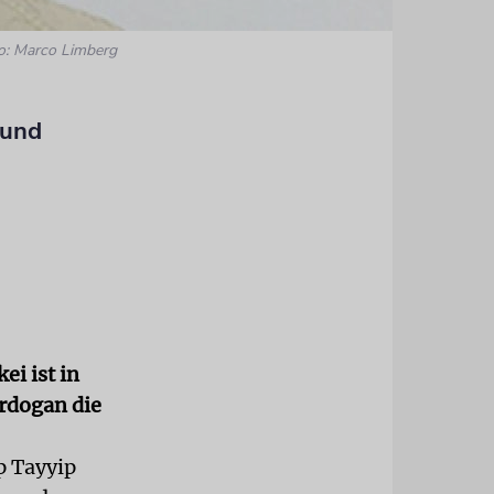
o: Marco Limberg
 und
ei ist in
Erdogan die
p Tayyip