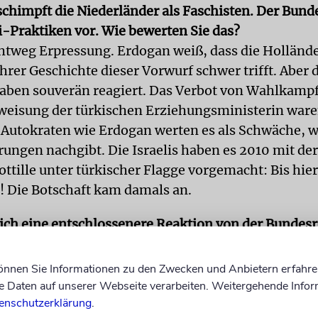
chimpft die Niederländer als Faschisten. Der Bund
zi-Praktiken vor. Wie bewerten Sie das?
ichtweg Erpressung. Erdogan weiß, dass die Holländ
hrer Geschichte dieser Vorwurf schwer trifft. Aber 
aben souverän reagiert. Das Verbot von Wahlkampf
weisung der türkischen Erziehungsministerin war
. Autokraten wie Erdogan werten es als Schwäche,
rungen nachgibt. Die Israelis haben es 2010 mit d
ottille unter türkischer Flagge vorgemacht: Bis hie
r! Die Botschaft kam damals an.
sich eine entschlossenere Reaktion von der Bundes
entsteht gerade in der Türkei in Echtzeit eine Dikta
können Sie Informationen zu den Zwecken und Anbietern erfahre
kalieren. Erdogan will aber nicht deeskalieren. D
Daten auf unserer Webseite verarbeiten. Weitergehende Infor
enschutzerklärung
.
m Prinzip ist nicht Erdogan das Problem, sondern w