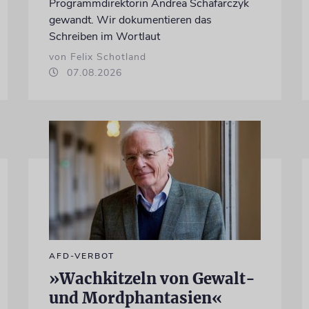
Programmdirektorin Andrea Schafarczyk
gewandt. Wir dokumentieren das
Schreiben im Wortlaut
von Felix Schotland
07.08.2026
AFD-VERBOT
»Wachkitzeln von Gewalt-
und Mordphantasien«