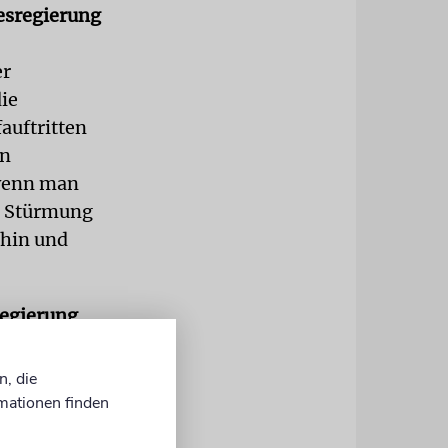
esregierung
er
die
auftritten
en
 wenn man
er Stürmung
rhin und
regierung
tur, und wir
n, die
umm
mationen finden
ir und unser