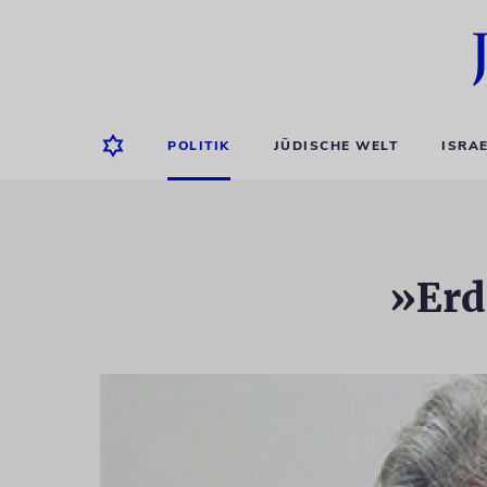
POLITIK
JÜDISCHE WELT
ISRA
»Erd