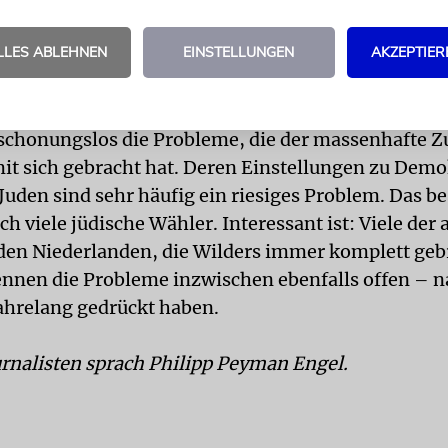
Appeasement hat noch nie funktioniert.
LLES ABLEHNEN
EINSTELLUNGEN
AKZEPTIER
en wollten zehn Prozent der holländischen Juden 
ittwoch dieser Woche dem Rechtspopulisten Geer
 geben. Was macht seinen Erfolg aus?
schonungslos die Probleme, die der massenhafte Z
t sich gebracht hat. Deren Einstellungen zu Demo
Juden sind sehr häufig ein riesiges Problem. Das b
ch viele jüdische Wähler. Interessant ist: Viele der
 den Niederlanden, die Wilders immer komplett ge
nnen die Probleme inzwischen ebenfalls offen – 
jahrelang gedrückt haben.
rnalisten sprach Philipp Peyman Engel.