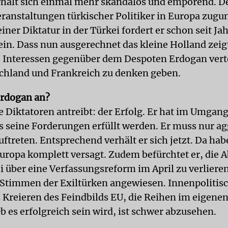
hält sich einmal mehr skandalös und empörend. D
eranstaltungen türkischer Politiker in Europa zugu
iner Diktatur in der Türkei fordert er schon seit Ja
 ein. Dass nun ausgerechnet das kleine Holland zei
 Interessen gegenüber dem Despoten Erdogan verte
schland und Frankreich zu denken geben.
Erdogan an?
e Diktatoren antreibt: der Erfolg. Er hat im Umgan
s seine Forderungen erfüllt werden. Er muss nur agg
uftreten. Entsprechend verhält er sich jetzt. Da hab
Europa komplett versagt. Zudem befürchtet er, die
i über eine Verfassungsreform im April zu verlieren
 Stimmen der Exiltürken angewiesen. Innenpolitisc
s Kreieren des Feindbilds EU, die Reihen im eigene
b es erfolgreich sein wird, ist schwer abzusehen.