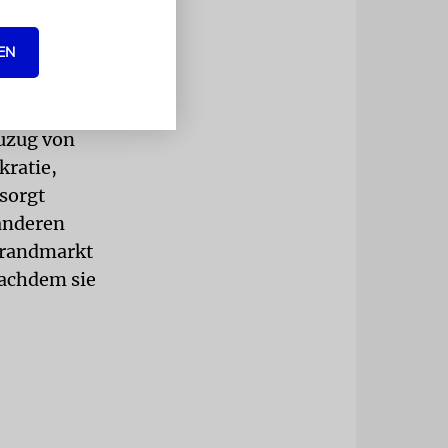
EN
bei den
t Wilders
uzug von
kratie,
esorgt
 anderen
brandmarkt
nachdem sie