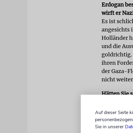
Erdogan bes
wirft er Na
Es ist schl
angesichts i
Holländer h
und die Aus
goldrichtig
ihren Forde
der Gaza-Fl
nicht weite
Hätten Sie 
gewünscht?
Absolut. Es 
Auf dieser Seite 
wollen dees
personenbezogene 
Sie in unserer
Dat
gelaufen! I