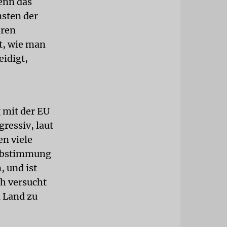
enn das
nsten der
hren
gt, wie man
idigt,
g mit der EU
ressiv, laut
en viele
 Abstimmung
, und ist
h versucht
n Land zu