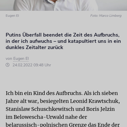
Eugen El
Foto: Marco Limberg
Putins Überfall beendet die Zeit des Aufbruchs,
in der ich aufwuchs – und katapultiert uns in ein
dunkles Zeitalter zurück
von
Eugen El
24.02.2022 09:48 Uhr
Ich bin ein Kind des Aufbruchs. Als ich sieben
Jahre alt war, besiegelten Leonid Krawtschuk,
Stanislaw Schuschkewitsch und Boris Jelzin
im Belowescha-Urwald nahe der
belarussisch-polnischen Grenze das Ende der