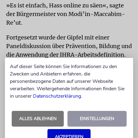
»Es ist einfach, Hass online zu säen«, sagte
der Bürgermeister von Modi’in-Maccabim-
Re’ut.
Fortgesetzt wurde der Gipfel mit einer
Paneldiskussion über Prävention, Bildung und
die Anwendung der IHRA-Arbeitsdefinition.
Auf dieser Seite können Sie Informationen zu den
Anschließend ging es um Fragen der
Zwecken und Anbietern erfahren, die
Gesetzgebung, Sicherheit und Strafverfolgung
personenbezogene Daten auf unserer Webseite
im Kampf gegen den Judenhass. Das
verarbeiten. Weitergehende Informationen finden Sie
Abschlusspanel widmete sich interreligiösen
in unserer
Datenschutzerklärung
.
Beziehungen im digitalen Zeitalter.
ALLES ABLEHNEN
EINSTELLUNGEN
AKZEPTIEREN