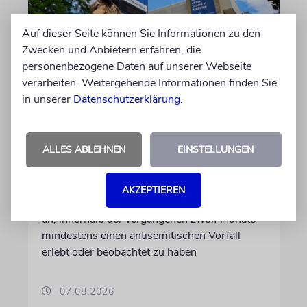
Auf dieser Seite können Sie Informationen zu den
Zwecken und Anbietern erfahren, die
personenbezogene Daten auf unserer Webseite
verarbeiten. Weitergehende Informationen finden Sie
in unserer
Datenschutzerklärung
.
KANADA
Bericht: Jüdische Studenten
ALLES ABLEHNEN
EINSTELLUNGEN
erleben Antisemitismus als
alltägliche Realität
AKZEPTIEREN
Fast alle befragten jüdischen Studenten geben
an, innerhalb der vergangenen zwölf Monate
mindestens einen antisemitischen Vorfall
erlebt oder beobachtet zu haben
07.08.2026