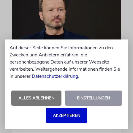
Auf dieser Seite können Sie Informationen zu den
Zwecken und Anbietern erfahren, die
MEINUNG
personenbezogene Daten auf unserer Webseite
Wie Georg Restle die
verarbeiten. Weitergehende Informationen finden Sie
Glaubwürdigkeit des ÖRR
in unserer
Datenschutzerklärung
.
untergräbt
Nach dem X-Post des Journalisten hat sich
ALLES ABLEHNEN
EINSTELLUNGEN
Felix Schotland, Vorstand der Synagogen-
Gemeinde Köln, an WDR-
Programmdirektorin Andrea Schafarczyk
AKZEPTIEREN
gewandt. Wir dokumentieren das Schreiben
im Wortlaut