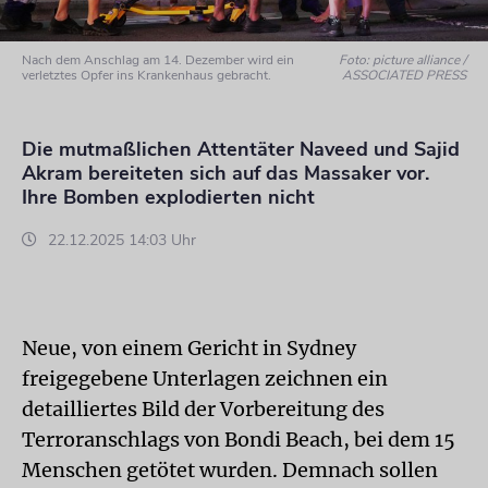
Nach dem Anschlag am 14. Dezember wird ein
Foto: picture alliance /
verletztes Opfer ins Krankenhaus gebracht.
ASSOCIATED PRESS
Die mutmaßlichen Attentäter Naveed und Sajid
Akram bereiteten sich auf das Massaker vor.
Ihre Bomben explodierten nicht
22.12.2025 14:03 Uhr
Neue, von einem Gericht in Sydney
freigegebene Unterlagen zeichnen ein
detailliertes Bild der Vorbereitung des
Terroranschlags von Bondi Beach, bei dem 15
Menschen getötet wurden. Demnach sollen