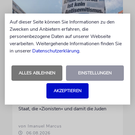
Auf dieser Seite können Sie Informationen zu den
Zwecken und Anbietern erfahren, die
personenbezogene Daten auf unserer Webseite
verarbeiten. Weitergehende Informationen finden Sie
in unserer
Datenschutzerklärung
.
KOMMENTAR
Landtagswahlkampf mit
ALLES ABLEHNEN
EINSTELLUNGEN
Israelfeindlichkeit
Mit einem vielleicht auf den ersten Blick
AKZEPTIEREN
unschuldigen Satz macht das BSW
Stimmung. Gegen den einzigen jüdischen
Staat, die »Zionisten« und damit die Juden
von Imanuel Marcus
06.08.2026