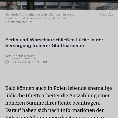
Seit Ende April verhandelte das Bundesministerium
Foto: dpa
für Arbeit und Soziales mit dem polnischen
Arbeitsministerium.
Berlin und Warschau schließen Lücke in der
Versorgung früherer Ghettoarbeiter
von
Martin Krauss
30.06.2014 12:36 Uhr
Bald können auch in Polen lebende ehemalige
jüdische Ghettoarbeiter die Auszahlung einer
höheren Summe ihrer Rente beantragen.
Darauf haben sich nach Informationen der
Jüdischen Allgemeinen die Regierungen in