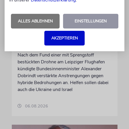
in unserer
Datenschutzerklärung
.
LEIPZIG
ALLES ABLEHNEN
EINSTELLUNGEN
Dobrindt: Deutsche
Drohnenabwehr mit
AKZEPTIEREN
Unterstützung Israels
Nach dem Fund einer mit Sprengstoff
bestückten Drohne am Leipziger Flughafen
kündigte Bundesinnenminister Alexander
Dobrindt verstärkte Anstrengungen gegen
hybride Bedrohungen an. Helfen sollen dabei
auch die Ukraine und Israel
06.08.2026