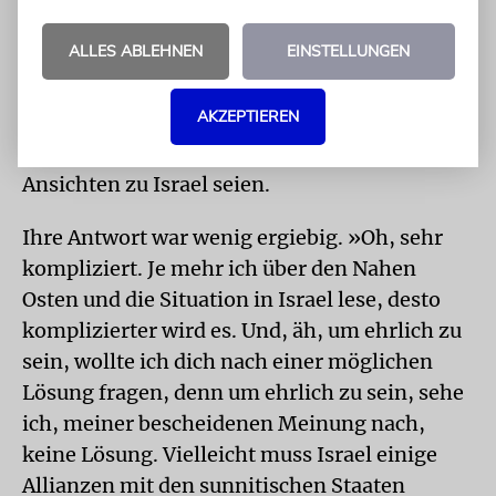
Ausflug in das dunkelste Kapitel der
deutschen Geschichte.
ALLES ABLEHNEN
EINSTELLUNGEN
Zum Nahostkonflikt konnte oder wollte
AKZEPTIEREN
Weidel nicht viel sagen. Auch dann nicht, als
Musk ihr die Frage stellte, was denn ihre
Ansichten zu Israel seien.
Ihre Antwort war wenig ergiebig. »Oh, sehr
kompliziert. Je mehr ich über den Nahen
Osten und die Situation in Israel lese, desto
komplizierter wird es. Und, äh, um ehrlich zu
sein, wollte ich dich nach einer möglichen
Lösung fragen, denn um ehrlich zu sein, sehe
ich, meiner bescheidenen Meinung nach,
keine Lösung. Vielleicht muss Israel einige
Allianzen mit den sunnitischen Staaten