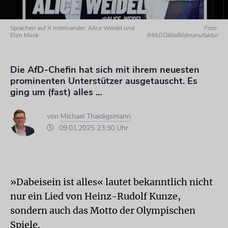
Sprachen auf X miteinander: Alice Weidel und
Foto:
Elon Musk
IMAGO/dieBildmanufaktur
Die AfD-Chefin hat sich mit ihrem neuesten
prominenten Unterstützer ausgetauscht. Es
ging um (fast) alles ...
von
Michael Thaidigsmann
09.01.2025 23:30 Uhr
»Dabeisein ist alles« lautet bekanntlich nicht
nur ein Lied von Heinz-Rudolf Kunze,
sondern auch das Motto der Olympischen
Spiele.