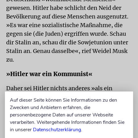
gewesen. Hitler habe schlicht den Neid der
Bevölkerung auf diese Menschen ausgenutzt.
»Es war eine sozialistische Maßnahme, die
gegen sie (die Juden) ergriffen wurde. Schau
dir Stalin an, schau dir die Sowjetunion unter
Stalin an. Genau dasselbe«, rief Weidel Musk
zu.
»Hitler war ein Kommunist«
Daher sei Hitler nichts anderes »als ein
antisemitischer Sozialist« gewesen. »Und wir
Auf dieser Seite können Sie Informationen zu den
sind genau das Gegenteil. Wir sind eine
Zwecken und Anbietern erfahren, die
libertäre konservative Partei. Wir werden die
personenbezogene Daten auf unserer Webseite
verarbeiten. Weitergehende Informationen finden Sie
ganze Zeit über fälschlicherweise in eine
in unserer
Datenschutzerklärung
.
Schublade gesteckt«, beendete sie ihren