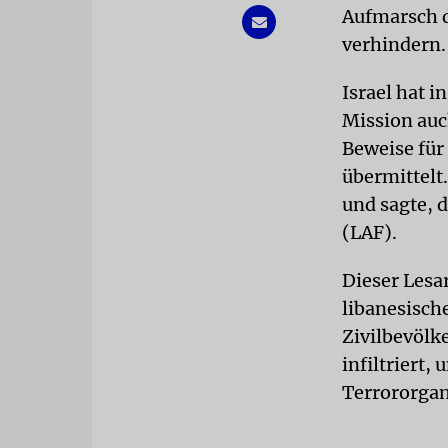
Aufmarsch d
verhindern.
Israel hat i
Mission auc
Beweise für 
übermittelt
und sagte, 
(LAF).
Dieser Lesar
libanesisch
Zivilbevölke
infiltriert,
Terrororgan