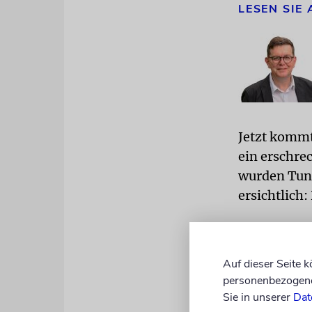
LESEN SIE
Jetzt kommt
ein erschre
wurden Tunne
ersichtlich:
Tatsächlich
des Libano
Auf dieser Seite 
Waffen dort
personenbezogene 
im Stil des
Sie in unserer
Dat
Augen der i