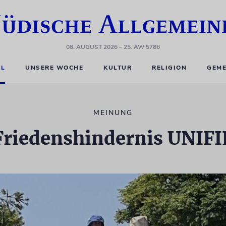
08. AUGUST 2026
– 25. AW 5786
EL
UNSERE WOCHE
KULTUR
RELIGION
GEME
MEINUNG
Friedenshindernis UNIFI