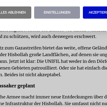
h geht taktisch klug vor. Sie nutzt die Peacekeeper 
LLES ABLEHNEN
EINSTELLUNGEN
AKZEPTIER
 Schutzschilder. Doch die UNIFIL weigert sich weit
et zu verlassen. Israels Armee, deren einziges wirk
völkerung im Norden des Landes vor einem weiteren
zu schützen, wird auch deswegen erschwert.
z zum Gazastreifen bietet das weite, offene Gelän
der Hisbollah große Landflächen, auf denen sie un
nn. Jetzt ist klar: Die UNIFIL hat weder in den Dör
nen Gebieten patrouilliert. Oder sie hat einfach d
. Beides ist nicht akzeptabel.
ssaker geplant
sche Armee macht immer neue Entdeckungen über d
e Infrastruktur der Hisbollah. Sie umfasst nicht n