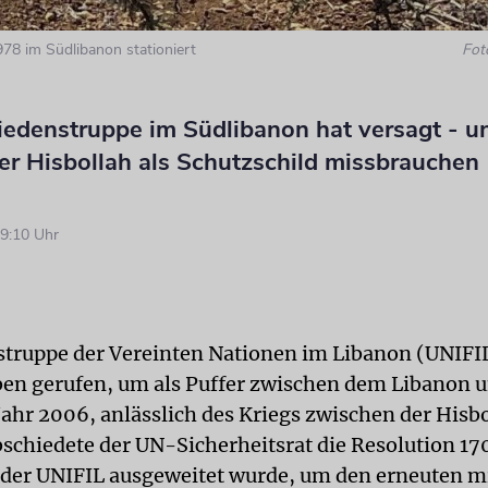
978 im Südlibanon stationiert
Fot
iedenstruppe im Südlibanon hat versagt - un
er Hisbollah als Schutzschild missbrauchen
9:10 Uhr
struppe der Vereinten Nationen im Libanon (UNIFI
ben gerufen, um als Puffer zwischen dem Libanon u
Jahr 2006, anlässlich des Kriegs zwischen der Hisb
bschiedete der UN-Sicherheitsrat die Resolution 170
der UNIFIL ausgeweitet wurde, um den erneuten mi