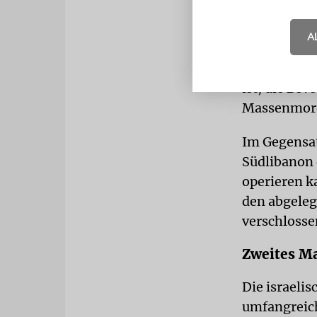
Die Hisbolla
A
menschliche
Konfliktgebi
ist, die Be
Massenmord 
Im Gegensat
Südlibanon 
operieren ka
den abgelege
verschlossen
Zweites Ma
Die israeli
umfangreich