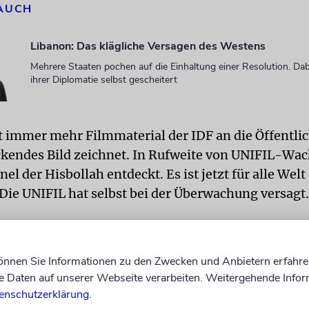
 AUCH
Libanon: Das klägliche Versagen des Westens
Mehrere Staaten pochen auf die Einhaltung einer Resolution. Dabe
ihrer Diplomatie selbst gescheitert
 immer mehr Filmmaterial der IDF an die Öffentlic
ckendes Bild zeichnet. In Rufweite von UNIFIL-Wa
l der Hisbollah entdeckt. Es ist jetzt für alle Welt
 Die UNIFIL hat selbst bei der Überwachung versagt.
 konnte die Hisbollah offene Waldgebiete und Dörf
n in Aufmarschgebiete verwandeln und ungeheure
können Sie Informationen zu den Zwecken und Anbietern erfahre
hin verbringen. Offenbar war ein zweites Massaker 
Daten auf unserer Webseite verarbeiten. Weitergehende Infor
 Angriffs der Hamas vom 7. Oktober 2023 geplant. V
enschutzerklärung
.
nternationalen Gemeinschaft.