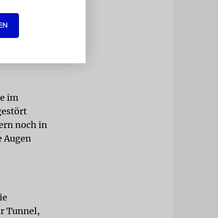
als
EN
erhin, das
liches Ziel
de im
gestört
fern noch in
ie Augen
ie
ur Tunnel,