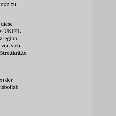
anon zu
 diese
er UNIFIL
nzregion
 von sich
Streitkräfte
en der
Hisbollah