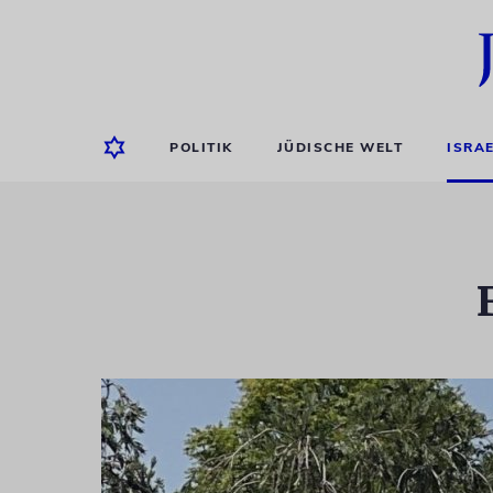
POLITIK
JÜDISCHE WELT
ISRA