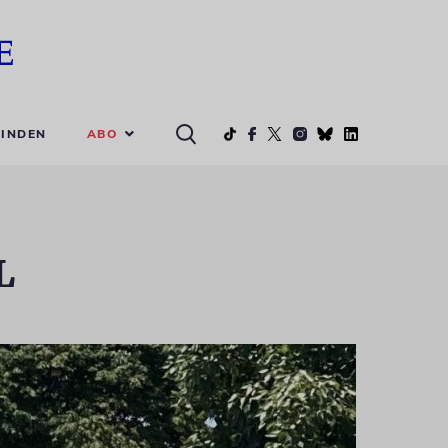
ABO
INDEN
L