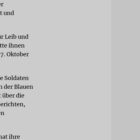
er
t und
r Leib und
tte ihnen
 7. Oktober
ne Soldaten
on der Blauen
t über die
erichten,
en
hat ihre