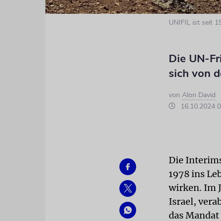
UNIFIL ist seit 1
Die UN-Fr
sich von d
von
Alon David
16.10.2024 0
Die Interim
1978 ins Le
wirken. Im 
Israel, vera
das Mandat 