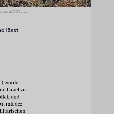
o: IMAGO/Xinhua
d lässt
L) wurde
nd Israel zu
ollah und
1, mit der
litärischen