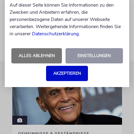
Leben auf der anderen Seite des Atlantiks
Auf dieser Seite können Sie Informationen zu den
gefunden – eine anschauliche Demonstration
Zwecken und Anbietern erfahren, die
der kulturellen Verkehrswege im globalen
personenbezogene Daten auf unserer Webseite
Dorf.
verarbeiten. Weitergehende Informationen finden Sie
in unserer
Datenschutzerklärung
.
ALLES ABLEHNEN
EINSTELLUNGEN
AKZEPTIEREN
GEHEIMNISSE & GESTÄNDNISSE