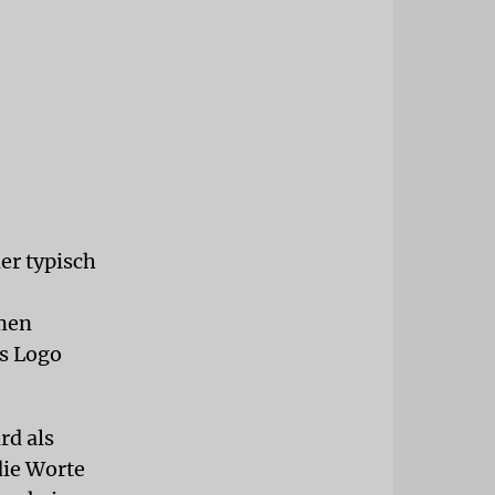
er typisch
amen
s Logo
rd als
die Worte