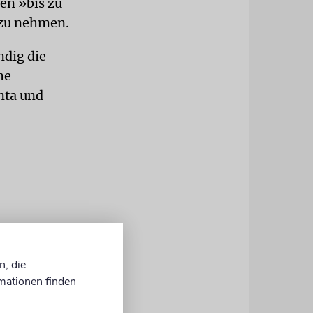
en »bis zu
 zu nehmen.
dig die
he
enta und
n, die
mationen finden