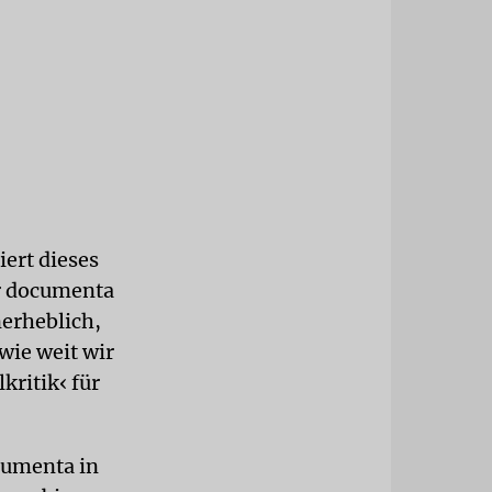
iert dieses
er documenta
unerheblich,
wie weit wir
kritik‹ für
cumenta in