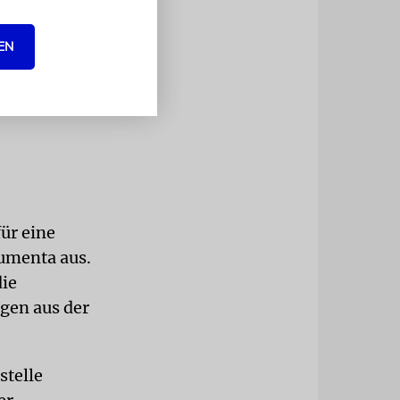
EN
ür eine
umenta aus.
die
ngen aus der
stelle