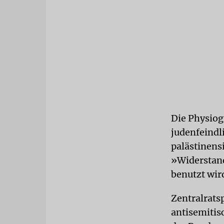
Die Physiog
judenfeindl
palästinens
»Widerstand
benutzt wir
Zentralrats
antisemitis