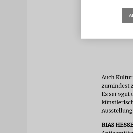
A
Auch Kultur
zumindest z
Es sei »gut 
künstlerisc
Ausstellung
RIAS HESS