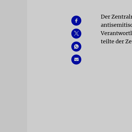
Der Zentral
antisemitis
Verantwortl
teilte der Z