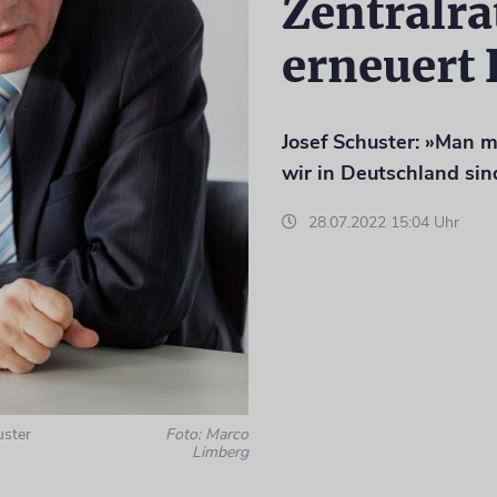
Zentralra
erneuert 
Josef Schuster: »Man m
wir in Deutschland sin
28.07.2022 15:04 Uhr
uster
Foto: Marco
Limberg