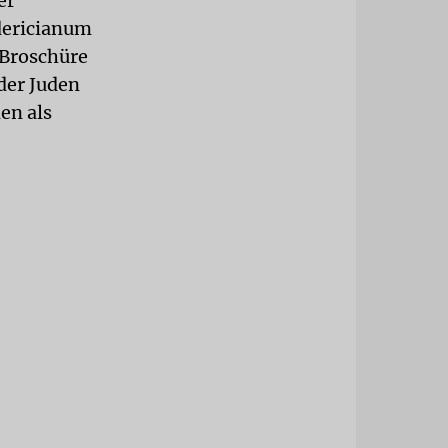
er
dericianum
 Broschüre
der Juden
en als