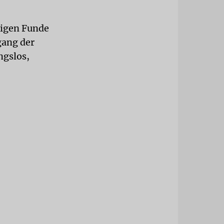
ligen Funde
gang der
ngslos,