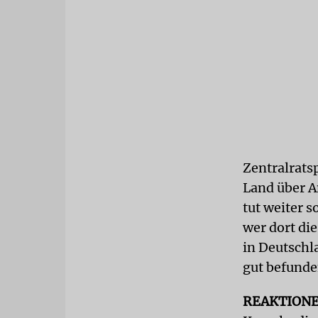
Zentralratsp
Land über A
tut weiter s
wer dort di
in Deutschla
gut befund
REAKTION