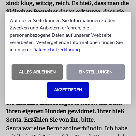
sind: klug, witzig, reich. Es hieß, dass man die
jüdischen Besucher daran erkannte, dass sie
für »tierlieb« stimmten.
Auf dieser Seite können Sie Informationen zu den
Zwecken und Anbietern erfahren, die
Vor ein paar Wochen habe ich Cilly
personenbezogene Daten auf unserer Webseite
Kugelmann getroffen, die
verarbeiten. Weitergehende Informationen finden Sie
Programmdirektorin des Museums. Das Erste,
in unserer
Datenschutzerklärung
.
was sie mir sagte, war: »Ich hasse Hunde!«
Ich konnte sie trotzdem davon überzeugen,
eine Ausstellung zu diesem Thema zu
ALLES ABLEHNEN
EINSTELLUNGEN
machen. In 18 Monaten wird es hoffentlich so
weit sein.
AKZEPTIEREN
Sie und Ihr Mitherausgeber haben das Buch
Ihren eigenen Hunden gewidmet. Ihrer hieß
Senta. Erzählen Sie von ihr, bitte.
Senta war eine Bernhardinerhündin. Ich habe