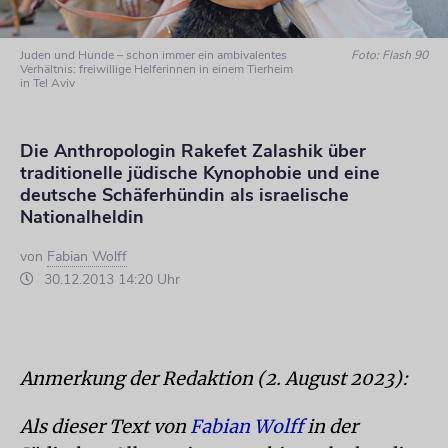
Juden und Hunde – schon immer ein ambivalentes
Foto: Flash 90
Verhältnis: freiwillige Helferinnen in einem Tierheim
in Tel Aviv
Die Anthropologin Rakefet Zalashik über
traditionelle jüdische Kynophobie und eine
deutsche Schäferhündin als israelische
Nationalheldin
von
Fabian Wolff
30.12.2013 14:20 Uhr
Anmerkung der Redaktion (2. August 2023):
Als dieser Text von
Fabian Wolff
in der