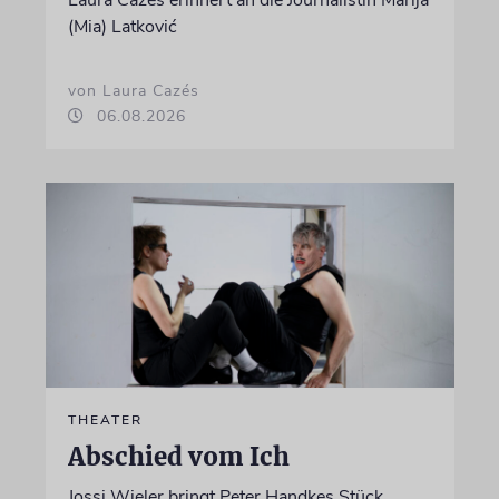
Laura Cazés erinnert an die Journalistin Marija
(Mia) Latković
von Laura Cazés
06.08.2026
THEATER
Abschied vom Ich
Jossi Wieler bringt Peter Handkes Stück