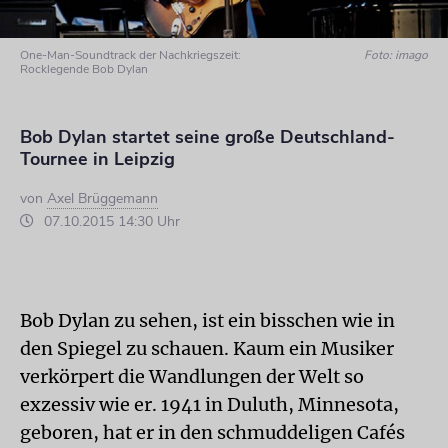
One-Man-Soundtrack der Nachkriegszeit:
Foto: imago
Rocklegende Bob Dylan
Bob Dylan startet seine große Deutschland-
Tournee in Leipzig
von
Axel Brüggemann
07.10.2015 14:30 Uhr
Bob Dylan zu sehen, ist ein bisschen wie in
den Spiegel zu schauen. Kaum ein Musiker
verkörpert die Wandlungen der Welt so
exzessiv wie er. 1941 in Duluth, Minnesota,
geboren, hat er in den schmuddeligen Cafés