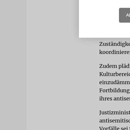
Mirjam Wenz
der Zeitschr
A
Maßnahmen 
Kulturbere
betrachten«.
Zuständigke
koordiniere
Zudem plädi
Kulturberei
einzudämmen
Fortbildung
ihres antis
Justizminis
antisemitis
Vorfälle se