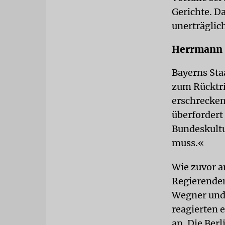
Gerichte. Da
unerträglic
Herrmann f
Bayerns Sta
zum Rücktri
erschrecken
überfordert 
Bundeskultu
muss.«
Wie zuvor a
Regierenden
Wegner und 
reagierten 
an. Die Ber