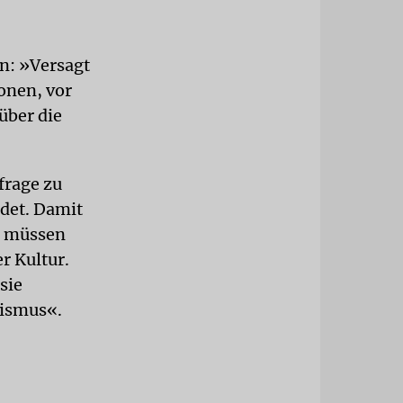
n: »Versagt
ionen, vor
über die
frage zu
rdet. Damit
r müssen
r Kultur.
sie
tismus«.