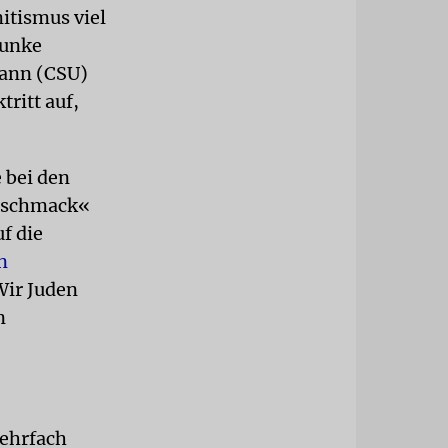
itismus viel
Funke
mann (CSU)
ritt auf,
e bei den
geschmack«
f die
n
Wir Juden
n
ehrfach