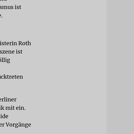
ismus ist
.
isterin Roth
szene ist
llig
ücktreten
rliner
k mit ein.
eide
der Vorgänge