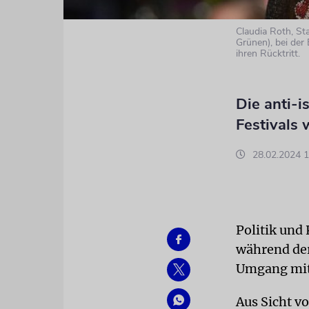
Claudia Roth, St
Grünen), bei der
ihren Rücktritt.
Die anti-i
Festivals 
28.02.2024 1
Politik und
während der
Umgang mi
Aus Sicht v