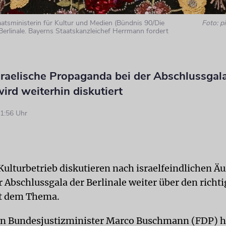
aatsministerin für Kultur und Medien (Bündnis 90/Die
Foto: pi
 Berlinale. Bayerns Staatskanzleichef Herrmann fordert
sraelische Propaganda bei der Abschlussgal
wird weiterhin diskutiert
1:56 Uhr
 Kulturbetrieb diskutieren nach israelfeindlichen 
 Abschlussgala der Berlinale weiter über den richt
t dem Thema.
on Bundesjustizminister Marco Buschmann (FDP) h