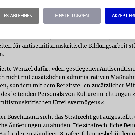
el, Direktorin des Jüdischen Museums Frankfurt, p
ift »Politik & Kultur« dafür, die Frage von geeigne
LLES ABLEHNEN
EINSTELLUNGEN
AKZEPTIER
zur Prävention und Eindämmung von Antisemiti
ich »in einem gesamtgesellschaftlichen Zusammen
 Sie riet der Kulturpolitik unter anderem, Mittel u
iten für antisemitismuskritische Bildungsarbeit st
n.
erte Wenzel dafür, »den gestiegenen Antisemitis
ch nicht mit zusätzlichen administrativen Maßna
, sondern mit dem Bereitstellen zusätzlicher Mitt
 des leitenden Personals von Kultureinrichtungen 
emitismuskritischen Urteilsvermögens«.
ter Buschmann sieht das Strafrecht gut aufgestellt,
che Äußerungen zu ahnden. Die strafrechtliche Beur
i Sache der zuständigen Strafverfolgungsbehörden 