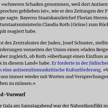
l »schweren Schaden genommen, weil dort Antisem
prochen geblieben ist«, wie er den Zeitungen der 
e sagte. Bayerns Staatskanzleichef Florian Herr
lturstaatsministerin Claudia Roth (Grüne) zum Rückt
spät reagiert habe.
t des Zentralrates der Juden, Josef Schuster, stellt
orderungen vonseiten der Union einen »faden Bei
 aber zugleich, ob Roth »überhaupt einen Einfluss au
ik in diesem Land« habe.
Er forderte in der Jüdische
 eine antisemitismuskritische Kulturförderung
. »
d, uns immer wieder mit Worten und Versprechunge
eben zu müssen.«
id-Vorwurf
r Gala am Samstagabend war der Nahostkonflikt m