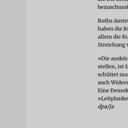
bezuschusst
Roths Amtsv
haben die Ku
allem die Ku
Streichung 
»Die ausköm
stellen, ist
schüttet ma
auch Widersp
Eine Demokr
»Leitplanke
dpa/ja