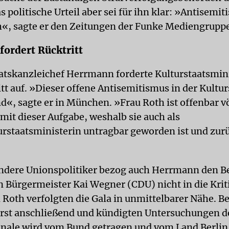
s politische Urteil aber sei für ihn klar: »Antisemit
h«, sagte er den Zeitungen der Funke Mediengruppe
ordert Rücktritt
atskanzleichef Herrmann forderte Kulturstaatsmin
tt auf. »Dieser offene Antisemitismus in der Kultur
d«, sagte er in München. »Frau Roth ist offenbar vö
mit dieser Aufgabe, weshalb sie auch als
rstaatsministerin untragbar geworden ist und zur
ndere Unionspolitiker bezog auch Herrmann den Be
 Bürgermeister Kai Wegner (CDU) nicht in die Kriti
Roth verfolgten die Gala in unmittelbarer Nähe. B
erst anschließend und kündigten Untersuchungen 
linale wird vom Bund getragen und vom Land Berlin