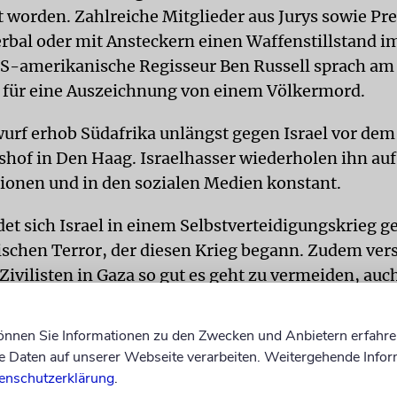
t worden. Zahlreiche Mitglieder aus Jurys sowie Pre
erbal oder mit Ansteckern einen Waffenstillstand i
US-amerikanische Regisseur Ben Russell sprach am
für eine Auszeichnung von einem Völkermord.
urf erhob Südafrika unlängst gegen Israel vor dem
shof in Den Haag. Israelhasser wiederholen ihn auf
onen und in den sozialen Medien konstant.
det sich Israel in einem Selbstverteidigungskrieg 
ischen Terror, der diesen Krieg begann. Zudem vers
Zivilisten in Gaza so gut es geht zu vermeiden, au
n einrichtet und die Bewohner jeweils vor Angriffen
 warnt.
können Sie Informationen zu den Zwecken und Anbietern erfahre
Daten auf unserer Webseite verarbeiten. Weitergehende Infor
ative Maßnahmen
enschutzerklärung
.