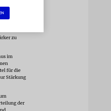
lädierte in
ten
EN
smus im
hang zu
nd
ärker zu
mus im
hmen
el für die
zur Stärkung
 um
teilung der
und