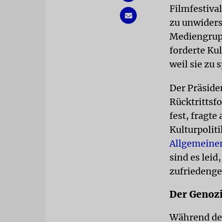
Filmfestiva
zu unwiders
Mediengrupp
forderte Ku
weil sie zu 
Der Präsiden
Rücktrittsf
fest, fragte
Kulturpolit
Allgemeinen
sind es lei
zufriedeng
Der Genoz
Während de