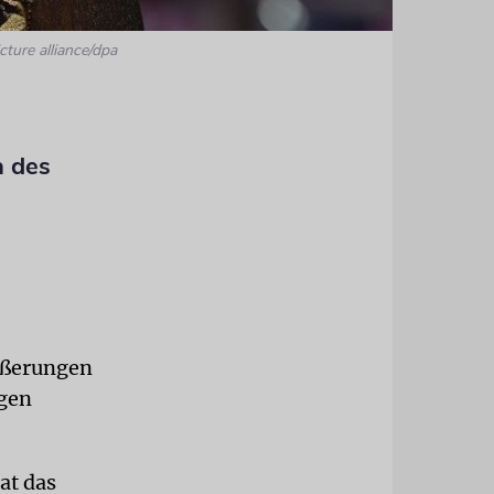
cture alliance/dpa
a des
Äußerungen
igen
at das