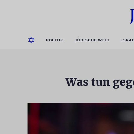
POLITIK
JÜDISCHE WELT
ISRA
Was tun geg