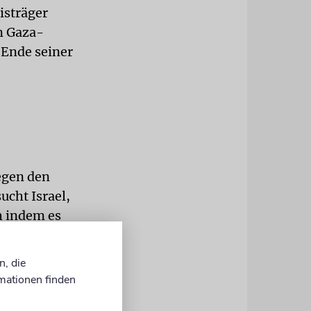
isträger
m Gaza-
 Ende seiner
gegen den
ucht Israel,
ch indem es
 auf
n, die
mationen finden