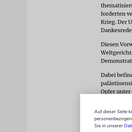
thematisier
forderten v
Krieg. Der 
Dankesrede 
Diesen Vorw
Weltgericht
Demonstrati
Dabei befin
palästinens
Opfer unter 
Fluchtroute
Terroristen
Auf dieser Seite 
personenbezogene 
Administr
Sie in unserer
Dat