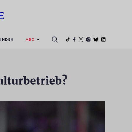
ABO
INDEN
lturbetrieb?