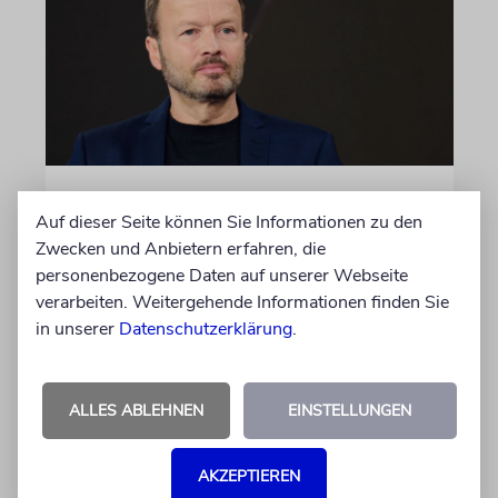
MEINUNG
Auf dieser Seite können Sie Informationen zu den
Wie Georg Restle die
Zwecken und Anbietern erfahren, die
Glaubwürdigkeit des ÖRR
personenbezogene Daten auf unserer Webseite
untergräbt
verarbeiten. Weitergehende Informationen finden Sie
in unserer
Datenschutzerklärung
.
Nach dem X-Post des Journalisten hat sich
Felix Schotland, Vorstand der Synagogen-
Gemeinde Köln, an WDR-
ALLES ABLEHNEN
EINSTELLUNGEN
Programmdirektorin Andrea Schafarczyk
gewandt. Wir dokumentieren das Schreiben
im Wortlaut
AKZEPTIEREN