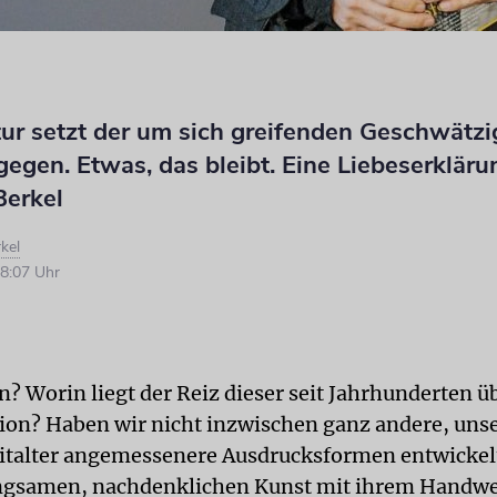
tur setzt der um sich greifenden Geschwätzi
egen. Etwas, das bleibt. Eine Liebeserklär
Berkel
kel
8:07 Uhr
? Worin liegt der Reiz dieser seit Jahrhunderten üb
tion? Haben wir nicht inzwischen ganz andere, un
eitalter angemessenere Ausdrucksformen entwickel
angsamen, nachdenklichen Kunst mit ihrem Handw