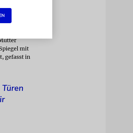
r, einem
ettchens an
EN
bt Joey
Mutter
Spiegel mit
, gefasst in
 Türen
ir