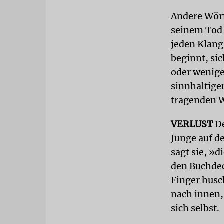
Andere Wört
seinem Tod a
jeden Klang
beginnt, si
oder wenige
sinnhaltige
tragenden W
VERLUST
De
Junge auf d
sagt sie, »
den Buchdec
Finger husc
nach innen,
sich selbst.