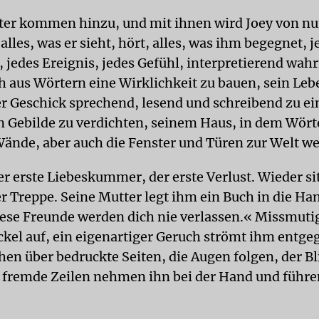
er kommen hinzu, und mit ihnen wird Joey von nun
lles, was er sieht, hört, alles, was ihm begegnet, j
, jedes Ereignis, jedes Gefühl, interpretierend wa
ch aus Wörtern eine Wirklichkeit zu bauen, sein Le
r Geschick sprechend, lesend und schreibend zu e
n Gebilde zu verdichten, seinem Haus, in dem Wört
ände, aber auch die Fenster und Türen zur Welt w
r erste Liebeskummer, der erste Verlust. Wieder si
er Treppe. Seine Mutter legt ihm ein Buch in die Ha
diese Freunde werden dich nie verlassen.« Missmutig
kel auf, ein eigenartiger Geruch strömt ihm entge
hen über bedruckte Seiten, die Augen folgen, der Bl
 fremde Zeilen nehmen ihn bei der Hand und führe