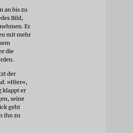
 an bis zu
edes Bild,
hrnehmen. Er
ben mit mehr
inem
er die
erden.
tzt der
nd. »Hier«,
 klappt er
gen, seine
ick geht
n ihn zu