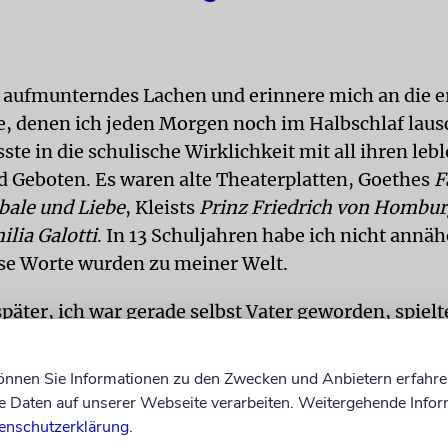
n aufmunterndes Lachen und erinnere mich an die e
e, denen ich jeden Morgen noch im Halbschlaf laus
ste in die schulische Wirklichkeit mit all ihren leb
 Geboten. Es waren alte Theaterplatten, Goethes
F
bale und Liebe
, Kleists
Prinz Friedrich von Hombu
ilia Galotti
. In 13 Schuljahren habe ich nicht annäh
ese Worte wurden zu meiner Welt.
später, ich war gerade selbst Vater geworden, spielt
schmales Buch in die Hände:
Tagebuch eines Babys
v
rücklich beschreibt der Autor, einer der damals füh
können Sie Informationen zu den Zwecken und Anbietern erfahre
hen Psychiater, Psychoanalytiker und Babyforscher
Daten auf unserer Webseite verarbeiten. Weitergehende Infor
n Babys Joey, vom sechsten Lebensmonat bis zu sei
enschutzerklärung
.