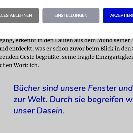
 folgt ihm auf seinem Weg aus einer Welt der Bilde
n Lichtstrahl oder dem Schattenwurf seines Gitterb
LLES ABLEHNEN
EINSTELLUNGEN
AKZEPTIER
n die Welt der Wörter.
zwischen dem zweiten und dritten Lebensjahr erle
gang, erkennt in den Lauten aus dem Mund seiner 
und entdeckt, was er schon zuvor beim Blick in den 
erenden Geste begrüßte, seine fragile Einzigartigkeit
chen Wort: ich.
Bücher sind unsere Fenster und
zur Welt. Durch sie begreifen w
unser Dasein.