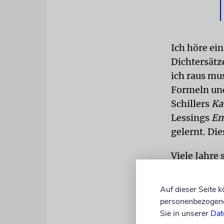
Ich höre ei
Dichtersätz
ich raus mus
Formeln und
Schillers
Ka
Lessings
Em
gelernt. Di
Viele Jahre 
Zufall ein 
Stern. Eind
Auf dieser Seite 
amerikanisc
personenbezogene 
des fiktive
Sie in unserer
Dat