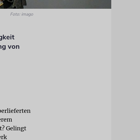
Foto: imago
gkeit
ung von
erlieferten
serem
t? Gelingt
erk