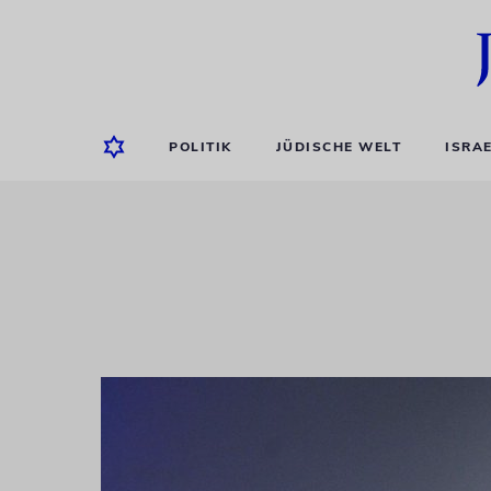
POLITIK
JÜDISCHE WELT
ISRA