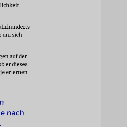
lichkeit
Jahrhunderts
r um sich
gen auf der
ob er dieses
je erlernen
en
he nach
.