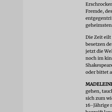
Erschrocken 
Fremde, des
entgegentrit
geheimsten 
Die Zeit eil
besetzen de
jetzt die We
noch im kin
Shakespeare
oder bittet 
MADELEIN
gehen, tauc
sich zum wi
16-Jährige 