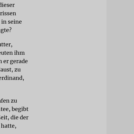
dieser
rissen
 in seine
agte?
tter,
euten ihm
n er gerade
aust, zu
erdinand,
afen zu
tee, begibt
it, die der
 hatte,