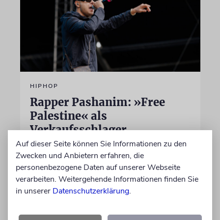
HIPHOP
Rapper Pashanim: »Free
Palestine« als
Verkaufsschlager
Auf dieser Seite können Sie Informationen zu den
Auf seinem neuen Album »Lounge Musik«
Zwecken und Anbietern erfahren, die
rappt der Berliner Musiker Pashanim
personenbezogene Daten auf unserer Webseite
wiederholt über den Israel-Palästina-Konflikt –
verarbeiten. Weitergehende Informationen finden Sie
Kokettieren mit dem palästinensischen
in unserer
Datenschutzerklärung
.
Terrorismus inklusive