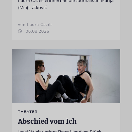
Laura Cazés erinnert an die Journalistin Marija
(Mia) Latković
von Laura Cazés
06.08.2026
THEATER
Abschied vom Ich
Jossi Wieler bringt Peter Handkes Stück