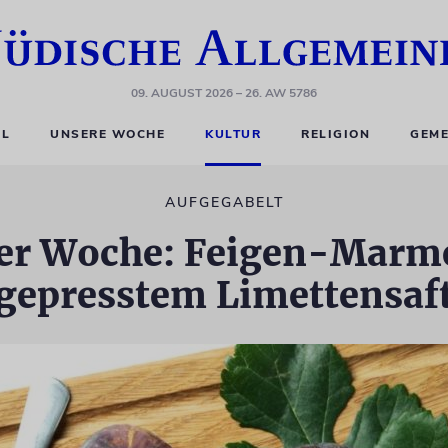
09. AUGUST 2026
– 26. AW 5786
EL
UNSERE WOCHE
KULTUR
RELIGION
GEME
AUFGEGABELT
er Woche: Feigen-Marme
gepresstem Limettensaf