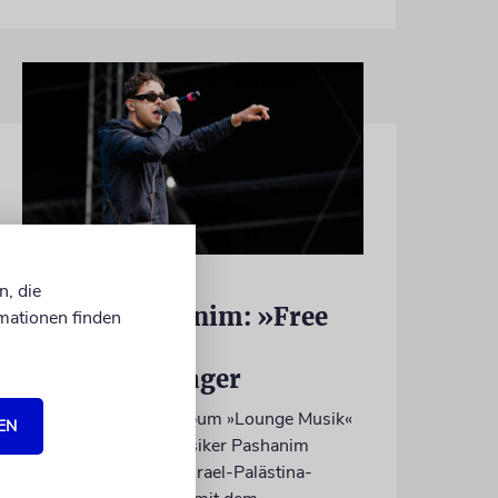
HIPHOP
n, die
Rapper Pashanim: »Free
mationen finden
Palestine« als
Verkaufsschlager
Auf seinem neuen Album »Lounge Musik«
EN
rappt der Berliner Musiker Pashanim
wiederholt über den Israel-Palästina-