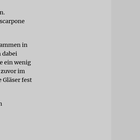
n.
ascarpone
usammen in
n dabei
e ein wenig
e zuvor im
 Gläser fest
m