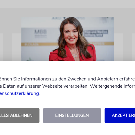
BERLIN
können Sie Informationen zu den Zwecken und Anbietern erfahre
Einsatz gegen Judenhass:
Daten auf unserer Webseite verarbeiten. Weitergehende Infor
Iris Berben erhält
enschutzerklärung
.
Deutschen
Kulturpolitikpreis
LLES ABLEHNEN
EINSTELLUNGEN
AKZEPTIER
Die Schauspielerin steht nicht nur vor der
Kamera, sondern engagiert sich auch