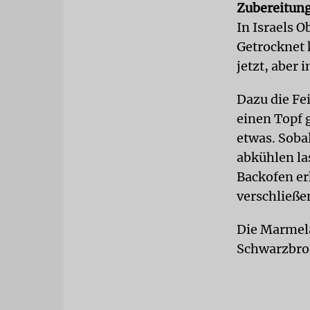
Zubereitung
In Israels 
Getrocknet 
jetzt, aber
Dazu die Fe
einen Topf g
etwas. Soba
abkühlen las
Backofen erh
verschließe
Die Marmela
Schwarzbrot