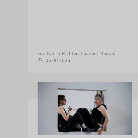
von Katrin Richter, Imanuel Marcus
06.08.2026