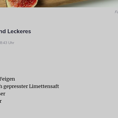
F
nd Leckeres
8:43 Uhr
 Feigen
ch gepresster Limettensaft
ser
r