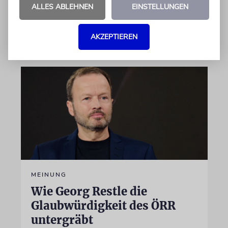
Rezepte und Leckeres
ALLES ABLEHNEN
EINSTELLUNGEN
09.08.2026
AKZEPTIEREN
MEINUNG
Wie Georg Restle die
Glaubwürdigkeit des ÖRR
untergräbt