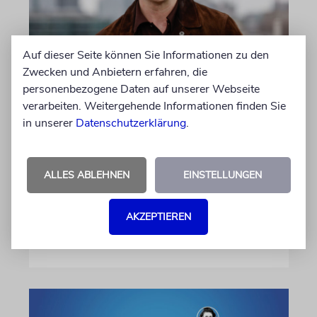
Auf dieser Seite können Sie Informationen zu den
LONDON
Zwecken und Anbietern erfahren, die
Schwinden die Chancen auf
personenbezogene Daten auf unserer Webseite
verarbeiten. Weitergehende Informationen finden Sie
einen jüdischen James Bond?
in unserer
Datenschutzerklärung
.
Seit Jahren wird darüber spekuliert, wer der
neue 007 wird. Wenn es nach Produzentin
Amy Pascal geht, fällt die Entscheidung bald.
ALLES ABLEHNEN
EINSTELLUNGEN
Stehen die Chancen für Aaron Taylor-Johnson
weiterhin gut?
AKZEPTIEREN
06.08.2026